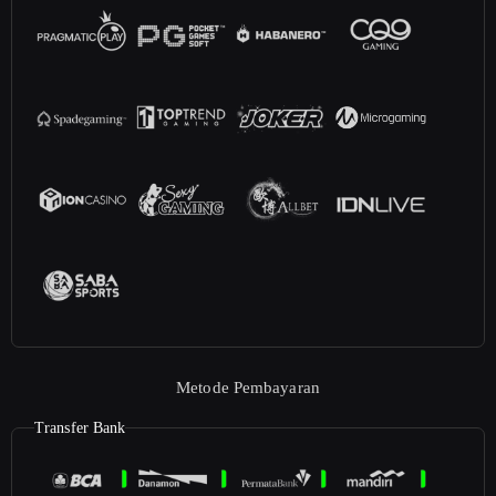
Metode Pembayaran
Transfer Bank