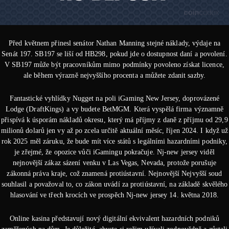
Před květnem přinesl senátor Nathan Manning stejné náklady, výdaje na
Senát 197. SB197 se liší od HB298, pokud jde o dostupnost daní a povolení.
V SB197 může být pracovníkům mimo podmínky povoleno získat licence,
ale během výrazně nejvyššího procenta a můžete zdanit sazby.
Fantastické vyhlídky Nugget na poli iGaming New Jersey, doprovázené
Lodge (DraftKings) a vy budete BetMGM. Která vyspělá firma významně
přispívá k úsporám nákladů okresu, který má příjmy z daně z příjmu od 29,9
milionů dolarů jen vy až po zcela určitě aktuální měsíc, říjen 2024. I když už
rok 2025 měl záruku, že bude mít více států s legálními hazardními podniky,
je zřejmé, že opozice vůči iGamingu pokračuje. Nj-new jersey viděl
nejnovější zákaz sázení venku v Las Vegas, Nevada, protože porušuje
zákonná práva kraje, což znamená protiústavní. Nejnovější Nejvyšší soud
souhlasil a považoval to, co zákon uvádí za protiústavní, na základě skvělého
hlasování ve třech krocích ve prospěch Nj-new jersey 14. května 2018.
Online kasina představují nový digitální ekvivalent hazardních podniků