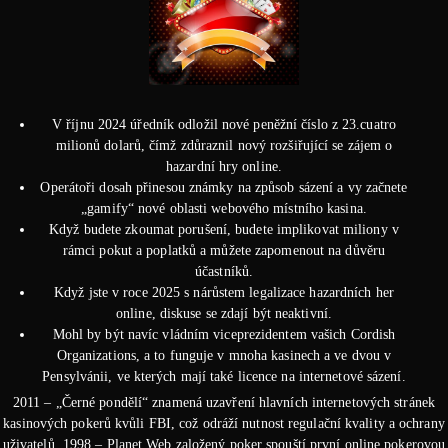
V říjnu 2024 úředník odložil nové peněžní číslo z 23.cuatro
milionů dolarů, čímž zdůraznil nový rozšiřující se zájem o
hazardní hry online.
Operátoři dosah přinesou známky na způsob sázení a vy začnete
„gamify“ nové oblasti webového místního kasina.
Když budete zkoumat porušení, budete implikovat miliony v
rámci pokut a poplatků a můžete zapomenout na důvěru
účastníků.
Když jste v roce 2025 s nárůstem legalizace hazardních her
online, diskuse se zdají být neaktivní.
Mohl by být navíc vládním viceprezidentem vašich Cordish
Organizations, a to funguje v mnoha kasinech a ve dvou v
Pensylvánii, ve kterých mají také licence na internetové sázení.
2011 – „Černé pondělí“ znamená uzavření hlavních internetových stránek
kasinových pokerů kvůli FBI, což odráží nutnost regulační kvality a ochrany
uživatelů. 1998 – Planet Web založený poker spouští první online pokerovou