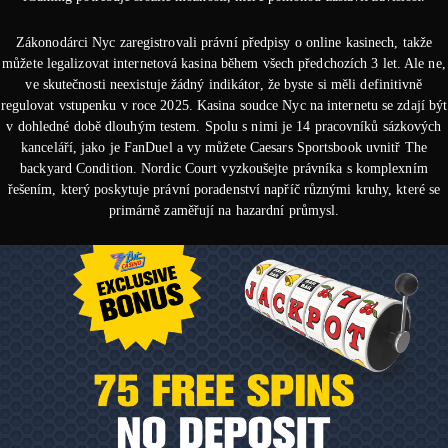
Zákonodárci Nyc zaregistrovali právní předpisy o online kasinech, takže
můžete legalizovat internetová kasina během všech předchozích 3 let. Ale ne,
ve skutečnosti neexistuje žádný indikátor, že byste si měli definitivně
regulovat vstupenku v roce 2025. Kasina soudce Nyc na internetu se zdají být
v dohledné době dlouhým testem. Spolu s nimi je 14 pracovníků sázkových
kanceláří, jako je FanDuel a vy můžete Caesars Sportsbook uvnitř The
backyard Condition. Nordic Court vyzkoušejte právníka s komplexním
řešením, který poskytuje právní poradenství napříč různými kruhy, které se
primárně zaměřují na hazardní průmysl.