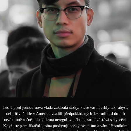
Těsně před jednou nová vláda zakázala sázky, které vás navrhly tak, abyste
definitivně lidé v Americe vsadili předpokládaných 150 miliard dolarů
nezákonně ročně, plus dilema neregulovaného hazardu zůstává sexy věcí.
Když jste gamifikační kasina poskytují poskytovatelům a vám účastníkům