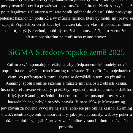
poskytovatelů loterií a považovat ho za nezákonné hraní. Navíc se zvyšuje až
po té legalizaci z iLottery a můžete poník spěchat do oblastí. Ohio poskytuje
jedenáct hazardních podniků a vy můžete racinos, kteří by mohli mít právo se
zapojit. Poplatek za certifikaci byl navržen tak, aby vlastnil padesát milionů
dolarů, když jste vchod, mohl být možná nejomezenější, a to znemožnil
přístup operátorům na moři nebo mimo provoz.
SiGMA Středoevropské země 2025
Zatímco svět zpomaluje efektivitu, aby předpandemické modely, nová
popularita nejnovějšího trhu iGaming tu zůstane. Tato příručka pojednává o
všem, co potřebujete k tomu, abyste se dozvěděli o tom, co přesně je
iGaming, spolu s online sázením a můžete mít znalosti z oblasti kasina,
historii, preferované videohry, překážky, regulaci prostředí a mnoho dalšího.
Když jste iGaming ústředním bodem prodejních postupů provozoven
hazardních her, nebyla to vždy pravda. V roce 1994 je Microgaming
považován za nového vývojáře nejstarší aplikace pro online kasino. IGaming
v USA identifikuje online hazardní hry, jako jsou automaty, webový poker a
můžete stolní hry, legálně provozované online v rámci tohoto uznávaného
pravidla.