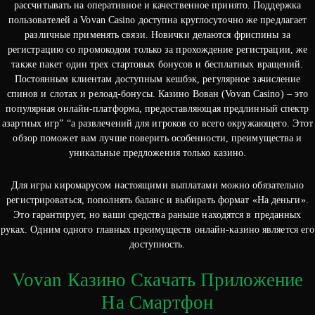
рассчитывать на оперативное и качественное принято. Поддержка
пользователей а Vovan Casino доступна круглосуточно же предлагает
различные применять связи. Новички делаются фриспины за
регистрацию со промокодом только за прохождение регистрации, же
также пакет один трех стартовых бонусов и бесплатных вращений.
Постоянным клиентам доступным кешбэк, регулярное зачисление
спинов и слотах и релоад-бонусы. Казино Вован (Vovan Casino) – это
популярная онлайн-платформа, предоставляющая предлинный спектр
азартных игр” “а развлечений для игроков со всего окружающего. Этот
обзор поможет вам лучше поверить особенности, преимущества и
уникальные предложения только казино.
Для игры киромарусом настоящими выплатами можно обязательно
регистрироваться, пополнять баланс и выбирать формат «На деньги».
Это гарантирует, но ваши средства раньше находятся в преданных
руках. Одним одного главных преимуществ онлайн-казино является его
доступность.
Vovan Казино Скачать Приложение
На Смартфон