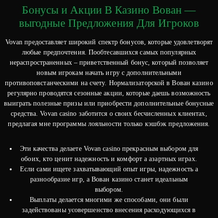
Бонусы и Акции В Казино Вован —
выгодные Предложения Для Игроков
Vovan предоставляет широкий спектр бонусов, которые удовлетворят
любые предпочтения. Пообтесавшихся самых популярных
нераспространенных – приветственный бонус, который позволяет
новым игрокам начать игру с дополнительными
противоповстанческими на счету. Нормализаторской в Вован казино
регулярно проводятся сезонные акции, которые даешь возможность
выиграть полезные призы или приобрести дополнительные бонусные
средства. Vovan casino заботится о своих бесчисленных клиентах,
предлагая мне программы лояльности только кэшбэк предложения.
Эти качества делаете Vovan casino прекрасным выбором для
обоих, кто ценит надежность и комфорт а азартных играх.
Если сами ищете захватывающий опыт игры, надежность а
разнообразие игр, а Вован казино станет идеальным
выбором.
Выплаты делается многими же способами, они были
задействованы усовершенство внесения расходующихся в