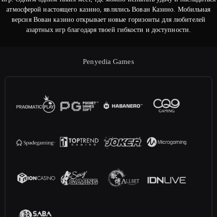
атмосферой настоящего казино, являлись Вован Казино. Мобильная
версия Вован казино открывает новые горизонты для любителей
азартных игр благодаря твоей гибкости и доступности.
Penyedia Games