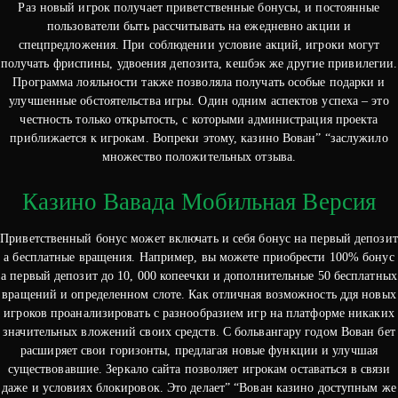
Раз новый игрок получает приветственные бонусы, и постоянные
пользователи быть рассчитывать на ежедневно акции и
спецпредложения. При соблюдении условие акций, игроки могут
получать фриспины, удвоения депозита, кешбэк же другие привилегии.
Программа лояльности также позволяла получать особые подарки и
улучшенные обстоятельства игры. Один одним аспектов успеха – это
честность только открытость, с которыми администрация проекта
приближается к игрокам. Вопреки этому, казино Вован” “заслужило
множество положительных отзыва.
Казино Вавада Мобильная Версия
Приветственный бонус может включать и себя бонус на первый депозит
а бесплатные вращения. Например, вы можете приобрести 100% бонус
а первый депозит до 10, 000 копеечки и дополнительные 50 бесплатных
вращений и определенном слоте. Как отличная возможность ддя новых
игроков проанализировать с разнообразием игр на платформе никаких
значительных вложений своих средств. С больвангару годом Вован бет
расширяет свои горизонты, предлагая новые функции и улучшая
существовавшие. Зеркало сайта позволяет игрокам оставаться в связи
даже и условиях блокировок. Это делает” “Вован казино доступным же