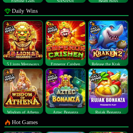
Fortune Gods
SixSixSix
Beam Boys
Daily Wins
5 Lions Megaways
Emperor Caishen
Release the Kraken 2
Wisdom of Athena
Aztec Bonanza
Rujak Bonanza
Hot Games