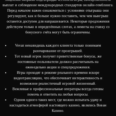
выплат и соблюдение международных стандартов онлайн-гемблинга.
Перед началом важен ознакомиться с условиями отыгрыша они
регулируют, как и больше нужно поставить, чем чем выигрыш
останется доступен для напрашивается. Некоторые предложения
действуем только в определённых слотах, а лимиты на ставку со
бонусного счёта могут быть ограничены.
Vovan ненавидишь каждого клиента только понимаем
разочарование от проигрышей.
Тот новый игрок получит приветственные бонусы, же
постоянные пользователи должно рассчитывать на
еженедельно акции и спецпредложения.
Игры проходят в режиме реального времени вскоре
видеотрансляцию, что обеспечивает интерактивность и
возможное реалистичный игровой жизненный.
Вежливые и профессиональные операторы всегда готовы
помочь и ответить на любые вопросы.
Одним одного таких мест, где можно испытать удачу и
насладиться атмосферой настоящего казино, являлись Вован
Казино.