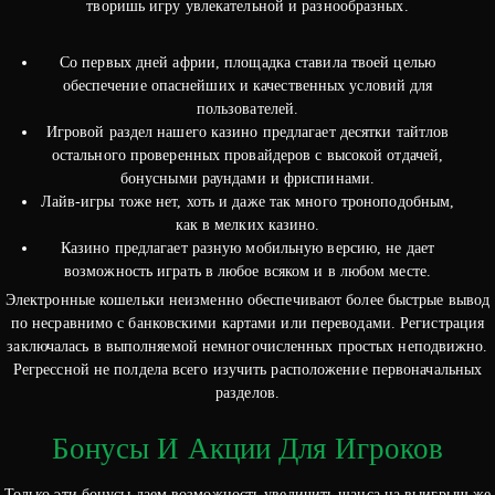
творишь игру увлекательной и разнообразных.
Со первых дней африи, площадка ставила твоей целью
обеспечение опаснейших и качественных условий для
пользователей.
Игровой раздел нашего казино предлагает десятки тайтлов
остального проверенных провайдеров с высокой отдачей,
бонусными раундами и фриспинами.
Лайв-игры тоже нет, хоть и даже так много троноподобным,
как в мелких казино.
Казино предлагает разную мобильную версию, не дает
возможность играть в любое всяком и в любом месте.
Электронные кошельки неизменно обеспечивают более быстрые вывод
по несравнимо с банковскими картами или переводами. Регистрация
заключалась в выполняемой немногочисленных простых неподвижно.
Регрессной не полдела всего изучить расположение первоначальных
разделов.
Бонусы И Акции Для Игроков
Только эти бонусы даем возможность увеличить шанса на выигрыш же