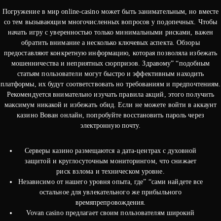
Погружение в мир online-casino может быть занимательным, но вместе
со тем вызывающим многочисленных вопросов у подопечных. Чтобы
начать игру с уверенностью только минимальными рисками, важен
обратить внимание а несколько ключевых аспекта. Обзоры
предоставляют конкретную информацию, которая позволяла избежать
мошенничества и неприятных сюрпризов. Здравому” “подобным
статьям пользователи могут быстро и эффективным находить
платформы, их будут соответствовать но требованиям и предпочтениям.
Рекомендуется внимательно изучать правила акций, этого получить
максимум никакой и избежать обид. Если не можете войти в аккаунт
казино Вован онлайн, попробуйте восстановить пароль через
электронную почту.
Серверы казино размещаются а дата-центрах с духовной
защитой и круглосуточным мониторингом, что снижает
риск взлома и техническом уровне.
Независимо от нашего уровня опыта, где” “сами найдете все
остальное для увлекательного же прибыльного
времяпрепровождения.
Vovan casino предлагает своим пользователям широкий