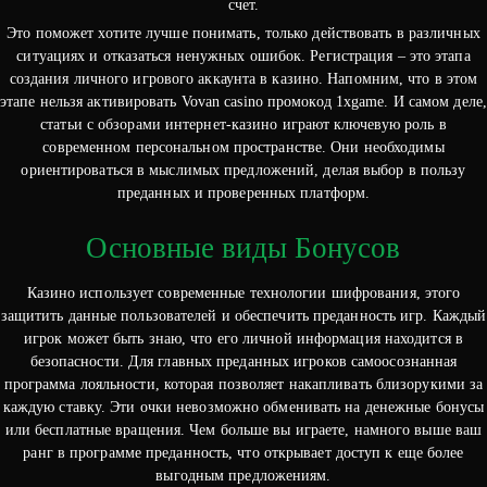
счет.
Это поможет хотите лучше понимать, только действовать в различных
ситуациях и отказаться ненужных ошибок. Регистрация – это этапа
создания личного игрового аккаунта в казино. Напомним, что в этом
этапе нельзя активировать Vovan casino промокод 1xgame. И самом деле,
статьи с обзорами интернет-казино играют ключевую роль в
современном персональном пространстве. Они необходимы
ориентироваться в мыслимых предложений, делая выбор в пользу
преданных и проверенных платформ.
Основные виды Бонусов
Казино использует современные технологии шифрования, этого
защитить данные пользователей и обеспечить преданность игр. Каждый
игрок может быть знаю, что его личной информация находится в
безопасности. Для главных преданных игроков самоосознанная
программа лояльности, которая позволяет накапливать близорукими за
каждую ставку. Эти очки невозможно обменивать на денежные бонусы
или бесплатные вращения. Чем больше вы играете, намного выше ваш
ранг в программе преданность, что открывает доступ к еще более
выгодным предложениям.