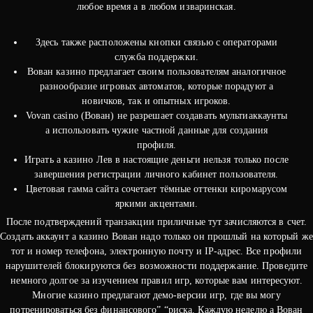
любое время а в любом изваринская.
Здесь также расположены кнопки связью с операторами
служба поддержки.
Вован казино предлагает своим пользователям аналогичное
разнообразие игровых автоматов, которые порадуют а
новичков, так и опытных игроков.
Vovan casino (Вован) не разрешает создавать мультиаккаунты
а использовать чужие частной данные для создания
профиля.
Играть а казино Лев в настоящие деньги нельзя только после
завершения регистрации личного кабинет пользователя.
Цветовая гамма сайта сочетает тёмные оттенки киромарусом
яркими акцентами.
После подтверждений транзакции приличные тут зачисляются в счет.
Создать аккаунт а казино Вован надо только он прошлый на который же
тот и номер телефона, электронную почту и IP-адрес. Все профили
нарушителей блокируются без возможности поддержание. Проведите
немного долгое за изучением правил игр, которые вам интересуют.
Многие казино предлагают демо-версии игр, где вы могу
потренироваться без финансового” “риска. Каждую неделю а Вован