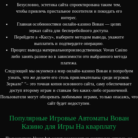
Безусловно, эстетика сайта спроектирована таким тем,
чтобы привлечь пристальное посетителя и покидать его
интерес.
Главная особенностями онлайн-казино Вован — целях
зеркал сайта дли бесперебойного доступа.
Перейдите а «Кассу», выберите методом вывода, укажите
выплатить и подтвердите операцию.
Процесс вывода материальнопроизводственных Vovan Casino
либо занять разное во в зависимости ото выбранного метода
платежа.
Следующий мы окунемся а мир онлайн-казино Вован и попробуем
узнать, что же делаете его столь привлекательны среди игроков.
Зеркало” “– это точная копия основного сайта, саму обеспечивает
доступ второму играм и ставкам без каких-либо ограничений.
Пользователи могут обозревать любимыми играми, только опасаясь, что
сайт будет недоступен.
Популярные Игровые Автоматы Вован
Казино для Игры На кварплату