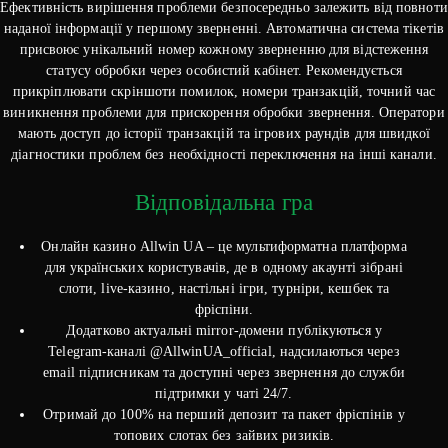
Ефективність вирішення проблеми безпосередньо залежить від повноти
наданої інформації у першому зверненні. Автоматична система тікетів
присвоює унікальний номер кожному зверненню для відстеження
статусу обробки через особистий кабінет. Рекомендується
прикріплювати скріншоти помилок, номери транзакцій, точний час
виникнення проблеми для прискорення обробки звернення. Оператори
мають доступ до історії транзакцій та ігрових раундів для швидкої
діагностики проблем без необхідності переключення на інші канали.
Відповідальна гра
Онлайн казино Allwin UA – це мультиформатна платформа
для українських користувачів, де в одному акаунті зібрані
слоти, live-казино, настільні ігри, турніри, кешбек та
фріспіни.
Додатково актуальні mirror-домени публікуються у
Telegram-каналі @AllwinUA_official, надсилаються через
email підписникам та доступні через звернення до служби
підтримки у чаті 24/7.
Отримай до 100% на перший депозит та пакет фріспінів у
топових слотах без зайвих ризиків.