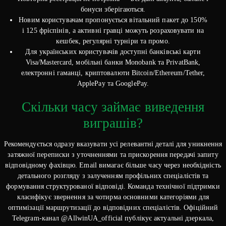
бонуси зберігаються.
Новим користувачам пропонується вітальний пакет до 150%
і 125 фріспінів, а активні гравці можуть розраховувати на
кешбек, регулярні турніри та промо.
Для українських користувачів доступні банківські карти
Visa/Mastercard, мобільні банки Monobank та PrivatBank,
електронні гаманці, криптовалюти Bitcoin/Ethereum/Tether,
ApplePay та GooglePay.
Скільки часу займає виведення
виграшів?
Рекомендується одразу вказувати усі релевантні деталі для уникнення
затяжної переписки з уточненнями та прискорення передачі запиту
відповідному фахівцю. Email вимагає більше часу через необхідність
детального розгляду з залученням профільних спеціалістів та
формування структурованої відповіді. Команда технічної підтримки
класифікує звернення за чотирма основними категоріями для
оптимізації маршрутизації до відповідних спеціалістів. Офіційний
Telegram-канал @AllwinUA_official публікує актуальні дзеркала,