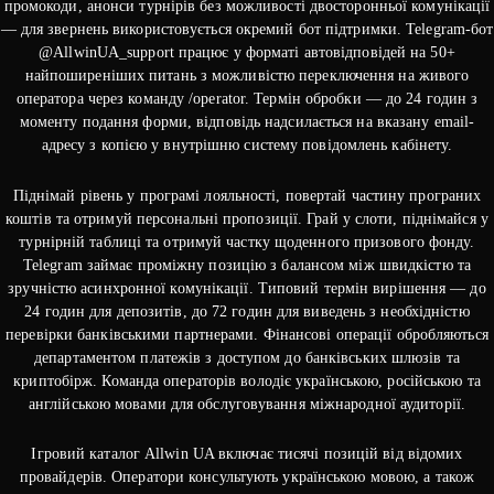
промокоди, анонси турнірів без можливості двосторонньої комунікації
— для звернень використовується окремий бот підтримки. Telegram-бот
@AllwinUA_support працює у форматі автовідповідей на 50+
найпоширеніших питань з можливістю переключення на живого
оператора через команду /operator. Термін обробки — до 24 годин з
моменту подання форми, відповідь надсилається на вказану email-
адресу з копією у внутрішню систему повідомлень кабінету.
Піднімай рівень у програмі лояльності, повертай частину програних
коштів та отримуй персональні пропозиції. Грай у слоти, піднімайся у
турнірній таблиці та отримуй частку щоденного призового фонду.
Telegram займає проміжну позицію з балансом між швидкістю та
зручністю асинхронної комунікації. Типовий термін вирішення — до
24 годин для депозитів, до 72 годин для виведень з необхідністю
перевірки банківськими партнерами. Фінансові операції обробляються
департаментом платежів з доступом до банківських шлюзів та
криптобірж. Команда операторів володіє українською, російською та
англійською мовами для обслуговування міжнародної аудиторії.
Ігровий каталог Allwin UA включає тисячі позицій від відомих
провайдерів. Оператори консультують українською мовою, а також