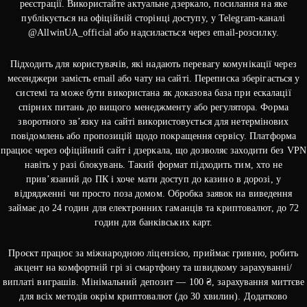
реєстрації. Використайте актуальне дзеркало, посилання на яке
публікується на офіційній сторінці доступу, у Telegram-каналі
@AllwinUA_official або надсилається через email-розсилку.
Підходить для користувачів, які надають перевагу комунікації через
месенджери замість email або чату на сайті. Переписка зберігається у
системі та може бути використана як доказова база при ескалації
спірних питань до вищого менеджменту або регулятора. Форма
зворотного зв’язку на сайті використовується для нетермінових
повідомлень або пропозицій щодо покращення сервісу. Платформа
працює через офіційний сайт і дзеркала, що дозволяє заходити без VPN
навіть у разі блокувань. Такий формат підходить тим, хто не
прив’язаний до ПК і хоче мати доступ до казино в дорозі, у
відрядженні чи просто поза домом. Обробка заявок на виведення
займає до 24 годин для електронних гаманців та криптовалют, до 72
годин для банківських карт.
Проєкт працює за міжнародною ліцензією, приймає гривню, робить
акцент на комфортній грі зі смартфону та швидкому зарахуванні/
виплаті виграшів. Мінімальний депозит — 100 ₴, зарахування миттєве
для всіх методів окрім криптовалют (до 30 хвилин). Додатково