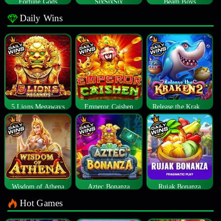
Fortune Gods
SixSixSix
Beam Boys
Daily Wins
5 Lions Megaways
Emperor Caishen
Release the Kraken 2
Wisdom of Athena
Aztec Bonanza
Rujak Bonanza
Hot Games