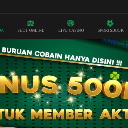
DA
SLOT ONLINE
LIVE CASINO
SPORTSBOOK