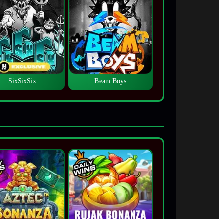
SixSixSix
Beam Boys