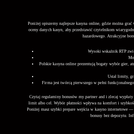
Poniżej opiszemy najlepsze kasyna online, gdzie można gra
oceny danych kasyn, aby przedstawić czytelnikom wiarygodn
hazardowego. Atrakcyjne bonu
Wysoki wskaźnik RTP zwięk
Moż
Polskie kasyna online prezentują bogaty wybór gier, 
Ustal limity, 
Firma jest twórcą pierwszego w pełni funkcjonalneg
Czytaj regulaminy bonusów my partner and i zlecaj wypłaty
limit albo cel. Wybór płatności wpływa na komfort i szybkoś
Poniżej masz szybki prepare wejścia w kasyno internetowe — 
bonusy bez depozytu. In