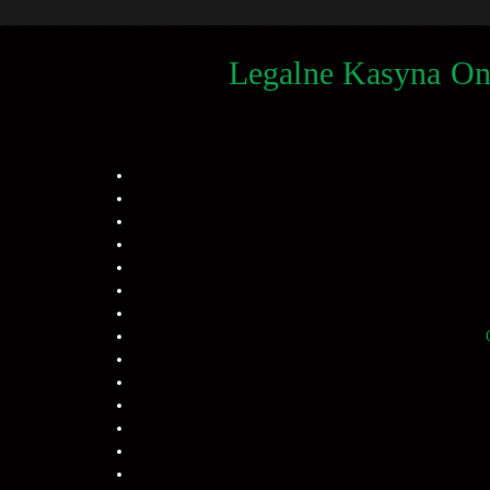
Legalne Kasyna Onl