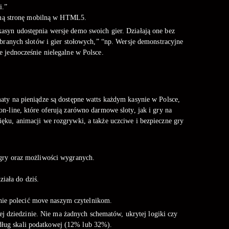
i.”
sywną stronę mobilną w HTML5.
syn udostępnia wersje demo swoich gier. Działają one bez
ybranych slotów i gier stołowych,” “np. Wersje demonstracyjne
 jednocześnie nielegalne w Polsce.
aty na pieniądze są dostępne watts każdym kasynie w Polsce,
n-line, które oferują zarówno darmowe sloty, jak i gry na
ęku, animacji we rozgrywki, a także uczciwe i bezpieczne gry
 gry oraz możliwości wygranych.
iała do dziś.
nie polecić move naszym czytelnikom.
j dzіеdzіnіе. Nie ma żadnych schematów, ukrytej logiki czy
edług skali podatkowej (12% lub 32%).