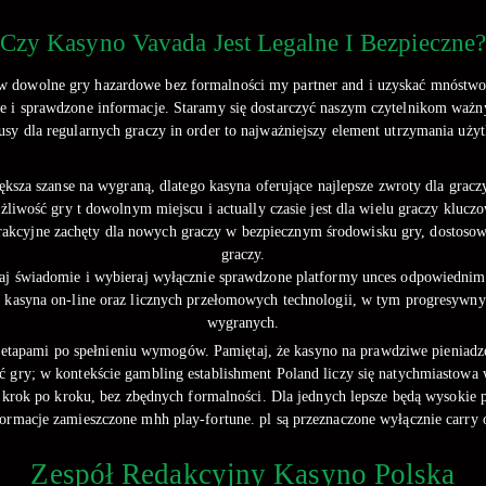
Czy Kasyno Vavada Jest Legalne I Bezpieczne
ć w dowolne gry hazardowe bez formalności my partner and i uzyskać mnóst
e i sprawdzone informacje. Staramy się dostarczyć naszym czytelnikom ważn
sy dla regularnych graczy in order to najważniejszy element utrzymania uż
sza szanse na wygraną, dlatego kasyna oferujące najlepsze zwroty dla gracz
liwość gry t dowolnym miejscu i actually czasie jest dla wielu graczy klucz
atrakcyjne zachęty dla nowych graczy w bezpiecznym środowisku gry, dostoso
graczy.
graj świadomie i wybieraj wyłącznie sprawdzone platformy unces odpowiednimi
o kasyna on-line oraz licznych przełomowych technologii, w tym progresywny
wygranych.
 etapami po spełnieniu wymogów. Pamiętaj, że kasyno na prawdziwe pieniadz
ć gry; w kontekście gambling establishment Poland liczy się natychmiastowa
krok po kroku, bez zbędnych formalności. Dla jednych lepsze będą wysokie pa
formacje zamieszczone mhh play-fortune. pl są przeznaczone wyłącznie carry
Zespół Redakcyjny Kasyno Polska