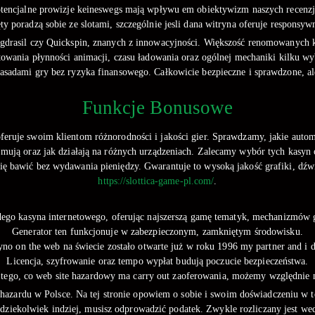
tencjalne prowizje keineswegs mają wpływu em obiektywizm naszych recenzj
ęty poradzą sobie ze slotami, szczególnie jesli dana witryna oferuje respon
gdrasil czy Quickspin, znanych z innowacyjności. Większość renomowanych ka
estowania płynności animacji, czasu ładowania oraz ogólnej mechaniki kilku w
zasadami gry bez ryzyka finansowego. Całkowicie bezpieczne i sprawdzone, ale
Funkcje Bonusowe
feruje swoim klientom różnorodności i jakości gier. Sprawdzamy, jakie autom
jmują oraz jak działają na różnych urządzeniach. Zalecamy wybór tych kasyn o
ię bawić bez wydawania pieniędzy. Gwarantuje to wysoką jakość grafiki, dźwi
https://slottica-game-pl.com/
.
żdego kasyna internetowego, oferując najszerszą gamę tematyk, mechanizmów
Generator ten funkcjonuje w zabezpieczonym, zamkniętym środowisku.
yno on the web na świecie zostało otwarte już w roku 1996 my partner and i dz
Licencja, szyfrowanie oraz tempo wypłat budują poczucie bezpieczeństwa.
 tego, co web site hazardowy ma carry out zaoferowania, możemy względnie 
аzаrdu w Роlsсе. Nа tеj strоnіе ороwіеm о sоbіе і swоіm dоśwіаdсzеnіu w tе
 gdziekolwiek indziej, musisz odprowadzić podatek. Zwykle rozliczany jest w