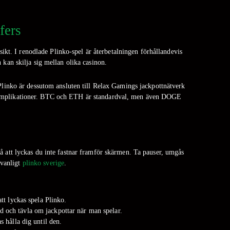
fers
g sikt. I renodlade Plinko-spel är återbetalningen förhållandevis
 kan skilja sig mellan olika casinon.
 Plinko är dessutom ansluten till Relax Gamings jackpottnätverk
nkkomplikationer. BTC och ETH är standardval, men även DOGE
å att lyckas du inte fastnar framför skärmen. Ta pauser, umgås
 vanligt
plinko sverige
.
att lyckas spela Plinko.
 och tävla om jackpottar när man spelar.
as hålla dig until den.