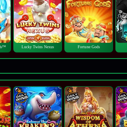
lds™
Lucky Twins Nexus
Fortune Gods