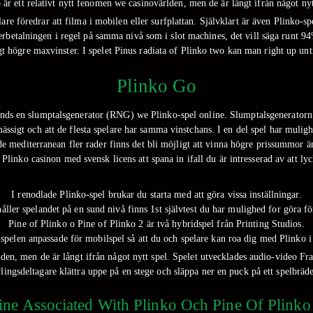
 är ett relativt nytt fenomen we casinovärlden, men de är långt ifrån något nyt
re föredrar att filma i mobilen eller surfplattan. Självklart är även Plinko-s
återbetalningen i regel på samma nivå som i slot machines, det vill säga runt
 högre maxvinster. I spelet Pinus radiata of Plinko two kan man right up unti
Plinko Go
används en slumptalsgenerator (RNG) we Plinko-spel online. Slumptalsgenerat
pmässigt och att de flesta spelare har samma vinstchans. I en del spel har muli
de mediterranean fler rader finns det bli möjligt att vinna högre prissummor än
 Plinko casinon med svensk licens att spana in ifall du är intresserad av att ly
I renodlade Plinko-spel brukar du starta med att göra vissa inställningar.
håller spelandet på en sund nivå finns 1st självtest du har mulighed for göra fö
Pine of Plinko o Pine of Plinko 2 är två hybridspel från Printing Studios.
-spelen anpassade för mobilspel så att du och spelare kan roa dig med Plinko i 
den, men de är långt ifrån något nytt spel. Spelet utvecklades audio-video F
lingsdeltagare klättra uppe på en stege och släppa ner en puck på ett spelbräde 
ine Associated With Plinko Och Pine Of Plinko