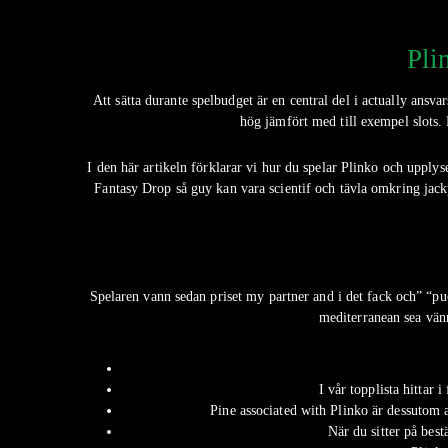
Pli
Att sätta durante spelbudget är en central del i actually ansvar
hög jämfört med till exempel slots. 
I den här artikeln förklarar vi hur du spelar Plinko och upply
Fantasy Drop så guy kan vara scientif och tävla omkring ja
Spelaren vann sedan priset my partner and i det fack och” “pu
mediterranean sea vänn
I vår topplista hittar 
Pine associated with Plinko är dessutom
När du sitter på bestä