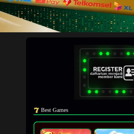
Best Games