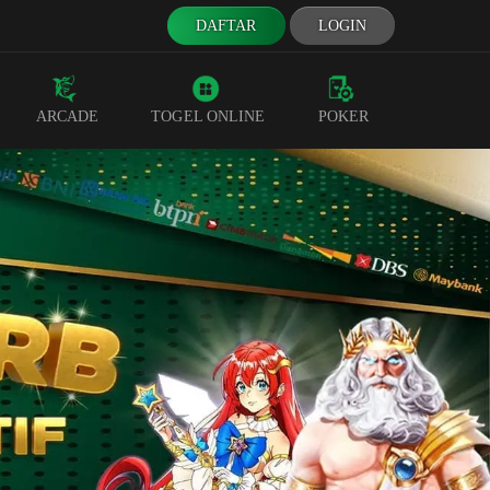
DAFTAR
LOGIN
ARCADE
TOGEL ONLINE
POKER