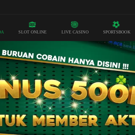
DA
SLOT ONLINE
LIVE CASINO
SPORTSBOOK