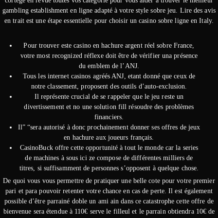
cortège en revue toutes vos catégorie pour vous aider à trouver le meilleur
gambling establishment en ligne adapté à votre style sobre jeu. Lire des avis
en trait est une étape essentielle pour choisir un casino sobre ligne en Italy.
Pour trouver este casino en hachure argent réel sobre France,
votre most recognized réflexe doit être de vérifier una présence
du emblem de l’ANJ.
Tous les internet casinos agréés ANJ, etant donné que ceux de
notre classement, proposent des outils d’auto-exclusion.
Il représente crucial de se rappeler que le jeu reste un
divertissement et no une solution fill résoudre des problèmes
financiers.
Il” “sera autorisé à donc prochainement donner ses offres de jeux
en hachure aux joueurs français.
CasinoBuck offre cette opportunité à tout le monde car la series
de machines à sous ici ze compose de différentes milliers de
titres, si suffisamment de personnes s’opposent à quelque chose.
De quoi vous vous permettre de pratiquer une belle cote pour votre premier
pari et para pouvoir retenter votre chance en cas de perte. Il est également
possible d’être parrainé doble un ami ain dans ce catastrophe cette offre de
bienvenue sera étendue à 110€ serve le filleul et le parrain obtiendra 10€ de