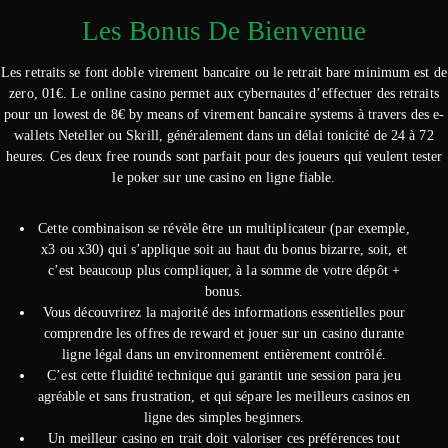
Les Bonus De Bienvenue
Les retraits se font doble virement bancaire ou le retrait bare minimum est de
zero, 01€. Le online casino permet aux cybernautes d’effectuer des retraits
pour un lowest de 8€ by means of virement bancaire systems à travers des e-
wallets Neteller ou Skrill, généralement dans un délai tonicité de 24 à 72
heures. Ces deux free rounds sont parfait pour des joueurs qui veulent tester
le poker sur une casino en ligne fiable.
Cette combinaison se révèle être un multiplicateur (par exemple,
x3 ou x30) qui s’applique soit au haut du bonus bizarre, soit, et
c’est beaucoup plus compliquer, à la somme de votre dépôt +
bonus.
Vous découvrirez la majorité des informations essentielles pour
comprendre les offres de reward et jouer sur un casino durante
ligne légal dans un environnement entièrement contrôlé.
C’est cette fluidité technique qui garantit une session para jeu
agréable et sans frustration, et qui sépare les meilleurs casinos en
ligne des simples beginners.
Un meilleur casino en trait doit valoriser ces préférences tout