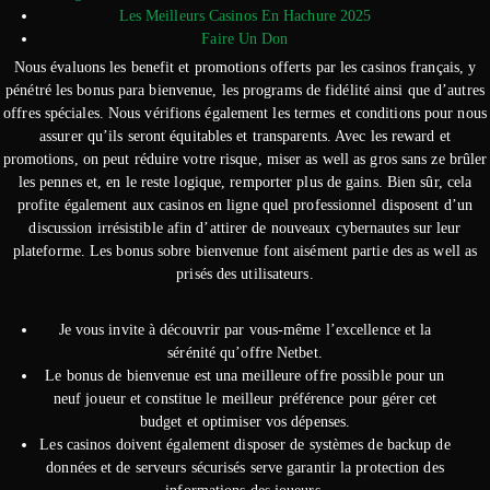
Les Meilleurs Casinos En Hachure 2025
Faire Un Don
Nous évaluons les benefit et promotions offerts par les casinos français, y
pénétré les bonus para bienvenue, les programs de fidélité ainsi que d’autres
offres spéciales. Nous vérifions également les termes et conditions pour nous
assurer qu’ils seront équitables et transparents. Avec les reward et
promotions, on peut réduire votre risque, miser as well as gros sans ze brûler
les pennes et, en le reste logique, remporter plus de gains. Bien sûr, cela
profite également aux casinos en ligne quel professionnel disposent d’un
discussion irrésistible afin d’attirer de nouveaux cybernautes sur leur
plateforme. Les bonus sobre bienvenue font aisément partie des as well as
prisés des utilisateurs.
Je vous invite à découvrir par vous-même l’excellence et la
sérénité qu’offre Netbet.
Le bonus de bienvenue est una meilleure offre possible pour un
neuf joueur et constitue le meilleur préférence pour gérer cet
budget et optimiser vos dépenses.
Les casinos doivent également disposer de systèmes de backup de
données et de serveurs sécurisés serve garantir la protection des