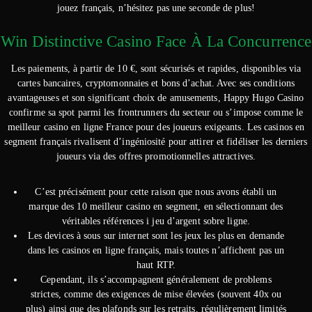
jouez français, n’hésitez pas une seconde de plus!
Win Distinctive Casino Face À La Concurrence
Les paiements, à partir de 10 €, sont sécurisés et rapides, disponibles via
cartes bancaires, cryptomonnaies et bons d’achat. Avec ses conditions
avantageuses et son significant choix de amusements, Happy Hugo Casino
confirme sa spot parmi les frontrunners du secteur ou s’impose comme le
meilleur casino en ligne France pour des joueurs exigeants. Les casinos en
segment français rivalisent d’ingéniosité pour attirer et fidéliser les derniers
joueurs via des offres promotionnelles attractives.
C’est précisément pour cette raison que nous avons établi un
marque des 10 meilleur casino en segment, en sélectionnant des
véritables références i jeu d’argent sobre ligne.
Les devices à sous sur internet sont les jeux les plus en demande
dans les casinos en ligne français, mais toutes n’affichent pas un
haut RTP.
Cependant, ils s’accompagnent généralement de problems
strictes, comme des exigences de mise élevées (souvent 40x ou
plus) ainsi que des plafonds sur les retraits, régulièrement limités