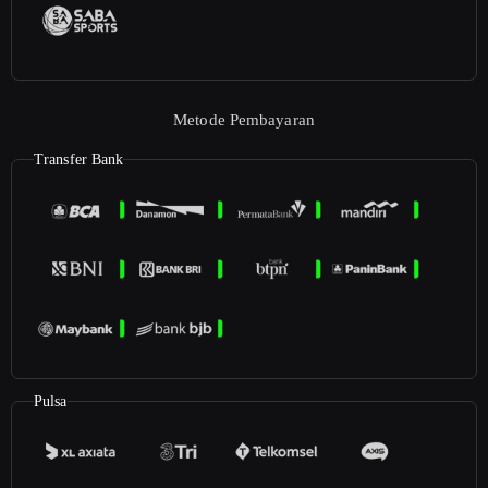
Metode Pembayaran
Transfer Bank
Pulsa