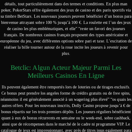
détails, tout particulièrement dans des termes et conditions. En plus man
poker, PokerStars offre également des jeux de casino et des paris sportifs via
sa timbre BetStars. Les nouveaux joueurs peuvent bénéficier d’un bonus para
bienvenue attrayant sobre 100 % jusqu’à 100 €. La roulette est l’un des jeux
de casino les plus emblématiques, et elle” “reste un favori des joueurs
français. De nombreux casinos français proposent des types américaine et
européenne du jeu, avec différentes options sobre pari et taxe. L’excitation de
réaliser la bille tourner autour de la roue incite les joueurs à revenir pour
plus.
Betclic: Algun Acteur Majeur Parmi Les
Meilleurs Casinos En Ligne
Ils peuvent également être remportés lors de loteries ou de tirages exclusifs.
Ce bonus peut prendre los angeles forme de crédits gratuits ou de free spins,
néanmoins il est généralement associé à un wagering plus élevé” “os quais les
autres offers. Pour les nouveaux inscrits, Dolly Casino propose jusqu’à € de
bonus répartis sur les trois premiers dépôts. Les joueurs réguliers bénéficient
quant à eux de bonus récurrents en semaine ou le week-end, sobre cashback,
ainsi que de récompenses dans le marché de le cadre ni programme VIP. Le
catalogue de jeux est impressionnant, avec près de titres issus egalement para