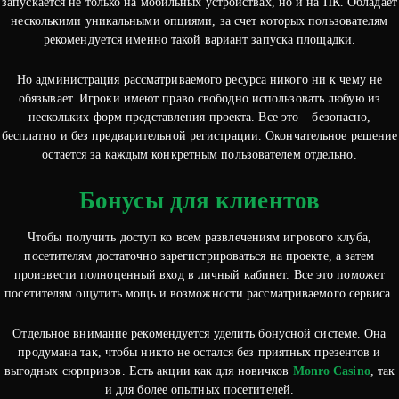
запускается не только на мобильных устройствах, но и на ПК. Обладает
несколькими уникальными опциями, за счет которых пользователям
рекомендуется именно такой вариант запуска площадки.
Но администрация рассматриваемого ресурса никого ни к чему не
обязывает. Игроки имеют право свободно использовать любую из
нескольких форм представления проекта. Все это – безопасно,
бесплатно и без предварительной регистрации. Окончательное решение
остается за каждым конкретным пользователем отдельно.
Бонусы для клиентов
Чтобы получить доступ ко всем развлечениям игрового клуба,
посетителям достаточно зарегистрироваться на проекте, а затем
произвести полноценный вход в личный кабинет. Все это поможет
посетителям ощутить мощь и возможности рассматриваемого сервиса.
Отдельное внимание рекомендуется уделить бонусной системе. Она
продумана так, чтобы никто не остался без приятных презентов и
выгодных сюрпризов. Есть акции как для новичков
Monro Casino
, так
и для более опытных посетителей.