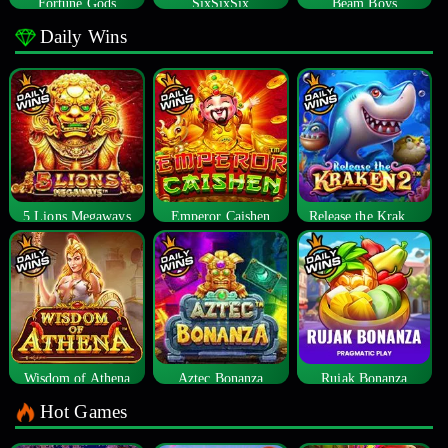
Fortune Gods
SixSixSix
Beam Boys
Daily Wins
5 Lions Megaways
Emperor Caishen
Release the Kraken 2
Wisdom of Athena
Aztec Bonanza
Rujak Bonanza
Hot Games