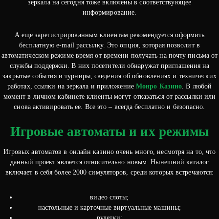
зеркала на сегодня тоже включены в соответствующее
информирование.
А еще зарегистрированным клиентам рекомендуется оформить
бесплатную e-mail рассылку. Это опция, которая позволит в
автоматическом режиме время от времени получать на почту письма от
службы поддержки. В них посетители обнаружат приглашения на
закрытые события и турниры, сведения об обновлениях и технических
работах, ссылки на зеркала и приложение
Монро Казино
. В любой
момент в личном кабинете клиенты могут отказаться от рассылки или
снова активировать ее. Все это – всегда бесплатно и безопасно.
Игровые автоматы и их режимы
Игровых автоматов в онлайн казино очень много, несмотря на то, что
данный проект является относительно новым. Нынешний каталог
включает в себя более 2000 симуляторов, среди которых встречаются:
видео слоты;
настольные и карточные виртуальные машины;
рулетки;