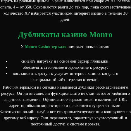
играть на реальные деньги. 3 ранг начисляется при сборе от 200 баллов
опыта, 4 – от 350. Сохраняются ранги до тех пор, пока соответствующее
количество XP набирается участником интернет казино в течение 30
дней.
Дубликаты казино Monro
У
Monro Casino зеркало
поможет пользователю:
снизить нагрузку на основной сервер площадки;
обеспечить стабильное подключение к ресурсу;
восстановить доступ к услугам интернет казино, когда его
официальный сайт перестал отвечать.
Рабочим зеркалом на сегодня называется дубликат рассматриваемого
ресурса. Он ни внешне, ни функционально не отличается от любимого
азартного заведения. Официальное зеркало имеет измененный URL
адрес, но обычно корректировки не являются существенными.
Фактически онлайн клуб и все его данные/услуги/опции копируются по
другому веб адресу. Они переносятся, гарантируя круглосуточный и
постоянный доступ к системе проекта.