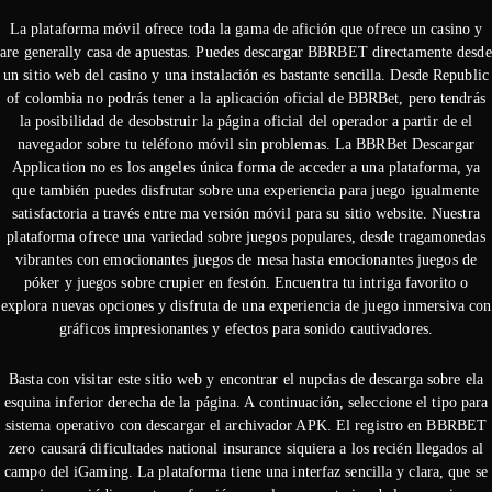
La plataforma móvil ofrece toda la gama de afición que ofrece un casino y
are generally casa de apuestas. Puedes descargar BBRBET directamente desde
un sitio web del casino y una instalación es bastante sencilla. Desde Republic
of colombia no podrás tener a la aplicación oficial de BBRBet, pero tendrás
la posibilidad de desobstruir la página oficial del operador a partir de el
navegador sobre tu teléfono móvil sin problemas. La BBRBet Descargar
Application no es los angeles única forma de acceder a una plataforma, ya
que también puedes disfrutar sobre una experiencia para juego igualmente
satisfactoria a través entre ma versión móvil para su sitio website. Nuestra
plataforma ofrece una variedad sobre juegos populares, desde tragamonedas
vibrantes con emocionantes juegos de mesa hasta emocionantes juegos de
póker y juegos sobre crupier en festón. Encuentra tu intriga favorito o
explora nuevas opciones y disfruta de una experiencia de juego inmersiva con
gráficos impresionantes y efectos para sonido cautivadores.
Basta con visitar este sitio web y encontrar el nupcias de descarga sobre ela
esquina inferior derecha de la página. A continuación, seleccione el tipo para
sistema operativo con descargar el archivador APK. El registro en BBRBET
zero causará dificultades national insurance siquiera a los recién llegados al
campo del iGaming. La plataforma tiene una interfaz sencilla y clara, que se