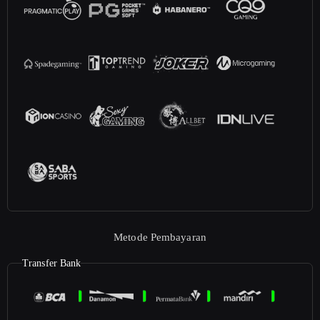
Metode Pembayaran
Transfer Bank