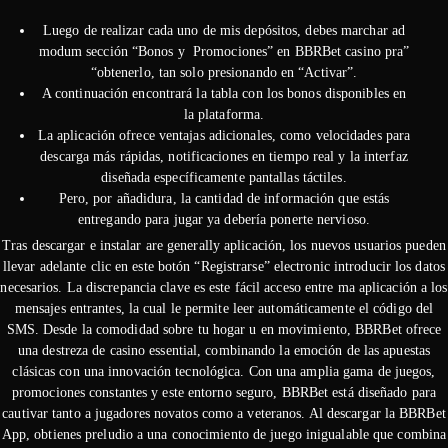
Luego de realizar cada uno de mis depósitos, debes marchar ad
modum sección “Bonos y Promociones” en BBRBet casino pra”
“obtenerlo, tan solo presionando en “Activar”.
A continuación encontrará la tabla con los bonos disponibles en
la plataforma.
La aplicación ofrece ventajas adicionales, como velocidades para
descarga más rápidas, notificaciones en tiempo real y la interfaz
diseñada específicamente pantallas táctiles.
Pero, por añadidura, la cantidad de información que estás
entregando para jugar ya debería ponerte nervioso.
Tras descargar e instalar are generally aplicación, los nuevos usuarios pueden
llevar adelante clic en este botón “Registrarse” electronic introducir los datos
necesarios. La discrepancia clave es este fácil acceso entre ma aplicación a los
mensajes entrantes, la cual le permite leer automáticamente el código del
SMS. Desde la comodidad sobre tu hogar u en movimiento, BBRBet ofrece
una destreza de casino essential, combinando la emoción de las apuestas
clásicas con una innovación tecnológica. Con una amplia gama de juegos,
promociones constantes y este entorno seguro, BBRBet está diseñado para
cautivar tanto a jugadores novatos como a veteranos. Al descargar la BBRBet
App, obtienes preludio a una conocimiento de juego inigualable que combina