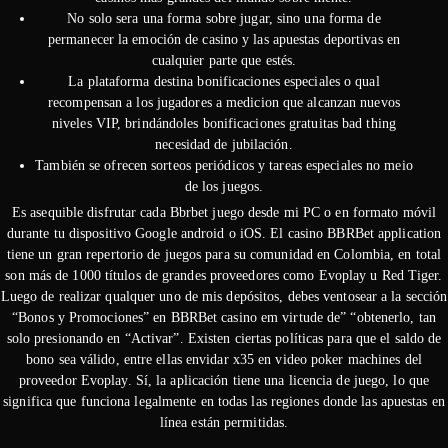
No solo sera una forma sobre jugar, sino una forma de
permanecer la emoción de casino y las apuestas deportivas en
cualquier parte que estés.
La plataforma destina bonificaciones especiales o qual
recompensan a los jugadores a medicion que alcanzan nuevos
niveles VIP, brindándoles bonificaciones gratuitas bad thing
necesidad de jubilación.
También se ofrecen sorteos periódicos y tareas especiales no meio
de los juegos.
Es asequible disfrutar cada Bbrbet juego desde mi PC o en formato móvil
durante tu dispositivo Google android o iOS. El casino BBRBet application
tiene un gran repertorio de juegos para su comunidad en Colombia, en total
son más de 1000 títulos de grandes proveedores como Evoplay u Red Tiger.
Luego de realizar qualquer uno de mis depósitos, debes ventosear a la sección
“Bonos y Promociones” en BBRBet casino em virtude de” “obtenerlo, tan
solo presionando en “Activar”. Existen ciertas políticas para que el saldo de
bono sea válido, entre ellas envidar x35 en video poker machines del
proveedor Evoplay. Sí, la aplicación tiene una licencia de juego, lo que
significa que funciona legalmente en todas las regiones donde las apuestas en
línea están permitidas.