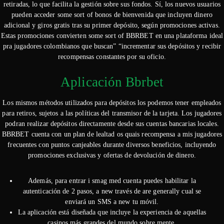
retiradas, lo que facilita la gestión sobre sus fondos. Sí, los nuevos usuarios
pueden acceder some sort of bonos de bienvenida que incluyen dinero
adicional y giros gratis tras su primer depósito, según promociones activas.
Estas promociones convierten some sort of BBRBET en una plataforma ideal
pra jugadores colombianos que buscan” “incrementar sus depósitos y recibir
recompensas constantes por su oficio.
Aplicación Bbrbet
Los mismos métodos utilizados para depósitos los podemos tener empleados
para retiros, sujetos a las políticas del transmisor de la tarjeta. Los jugadores
podran realizar depósitos directamente desde sus cuentas bancarias locales.
BBRBET cuenta con un plan de lealtad os quais recompensa a mis jugadores
frecuentes con puntos canjeables durante diversos beneficios, incluyendo
promociones exclusivas y ofertas de devolución de dinero.
Además, para entrar i smag med cuenta puedes habilitar la
autenticación de 2 pasos, a new través de are generally cual se
enviará un SMS a new tu móvil.
La aplicación está diseñada que incluye la experiencia de aquellas
casinos más grandes del mundo sobre mente.