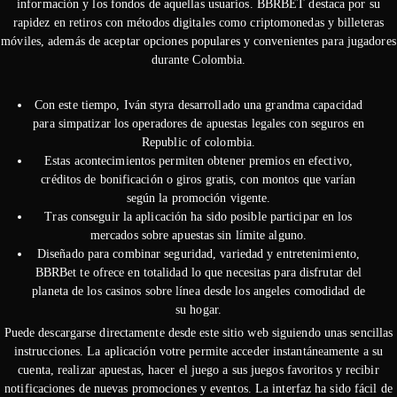
información y los fondos de aquellas usuarios. BBRBET destaca por su
rapidez en retiros con métodos digitales como criptomonedas y billeteras
móviles, además de aceptar opciones populares y convenientes para jugadores
durante Colombia.
Con este tiempo, Iván styra desarrollado una grandma capacidad
para simpatizar los operadores de apuestas legales con seguros en
Republic of colombia.
Estas acontecimientos permiten obtener premios en efectivo,
créditos de bonificación o giros gratis, con montos que varían
según la promoción vigente.
Tras conseguir la aplicación ha sido posible participar en los
mercados sobre apuestas sin límite alguno.
Diseñado para combinar seguridad, variedad y entretenimiento,
BBRBet te ofrece en totalidad lo que necesitas para disfrutar del
planeta de los casinos sobre línea desde los angeles comodidad de
su hogar.
Puede descargarse directamente desde este sitio web siguiendo unas sencillas
instrucciones. La aplicación votre permite acceder instantáneamente a su
cuenta, realizar apuestas, hacer el juego a sus juegos favoritos y recibir
notificaciones de nuevas promociones y eventos. La interfaz ha sido fácil de