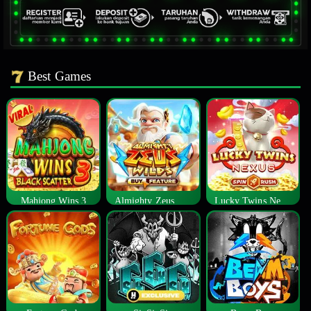
Best Games
Mahjong Wins 3
Almighty Zeus Wilds™
Lucky Twins Nexus