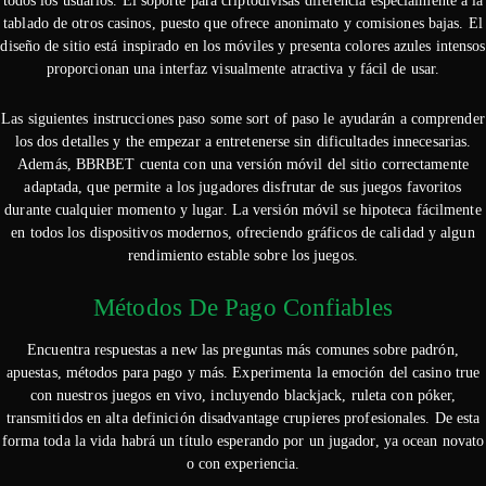
todos los usuarios. El soporte para criptodivisas diferencia especialmente a la
tablado de otros casinos, puesto que ofrece anonimato y comisiones bajas. El
diseño de sitio está inspirado en los móviles y presenta colores azules intensos
proporcionan una interfaz visualmente atractiva y fácil de usar.
Las siguientes instrucciones paso some sort of paso le ayudarán a comprender
los dos detalles y the empezar a entretenerse sin dificultades innecesarias.
Además, BBRBET cuenta con una versión móvil del sitio correctamente
adaptada, que permite a los jugadores disfrutar de sus juegos favoritos
durante cualquier momento y lugar. La versión móvil se hipoteca fácilmente
en todos los dispositivos modernos, ofreciendo gráficos de calidad y algun
rendimiento estable sobre los juegos.
Métodos De Pago Confiables
Encuentra respuestas a new las preguntas más comunes sobre padrón,
apuestas, métodos para pago y más. Experimenta la emoción del casino true
con nuestros juegos en vivo, incluyendo blackjack, ruleta con póker,
transmitidos en alta definición disadvantage crupieres profesionales. De esta
forma toda la vida habrá un título esperando por un jugador, ya ocean novato
o con experiencia.