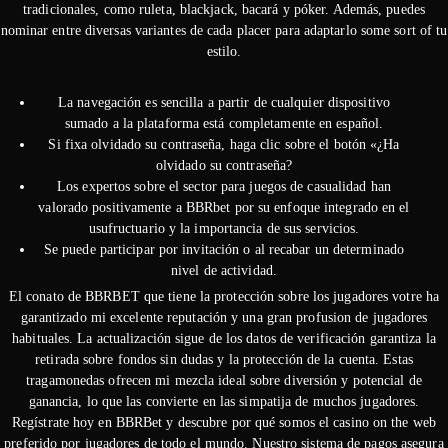
tradicionales, como ruleta, blackjack, bacará y póker. Además, puedes
nominar entre diversas variantes de cada placer para adaptarlo some sort of tu
estilo.
La navegación es sencilla a partir de cualquier dispositivo
sumado a la plataforma está completamente en español.
Si fixa olvidado su contraseña, haga clic sobre el botón «¿Ha
olvidado su contraseña?
Los expertos sobre el sector para juegos de casualidad han
valorado positivamente a BBRbet por su enfoque integrado en el
usufructuario y la importancia de sus servicios.
Se puede participar por invitación o al recabar un determinado
nivel de actividad.
El conato de BBRBET que tiene la protección sobre los jugadores votre ha
garantizado mi excelente reputación y una gran profusion de jugadores
habituales. La actualización sigue de los datos de verificación garantiza la
retirada sobre fondos sin dudas y la protección de la cuenta. Estas
tragamonedas ofrecen mi mezcla ideal sobre diversión y potencial de
ganancia, lo que las convierte en las simpatija de muchos jugadores.
Regístrate hoy en BBRBet y descubre por qué somos el casino on the web
preferido por jugadores de todo el mundo. Nuestro sistema de pagos asegura