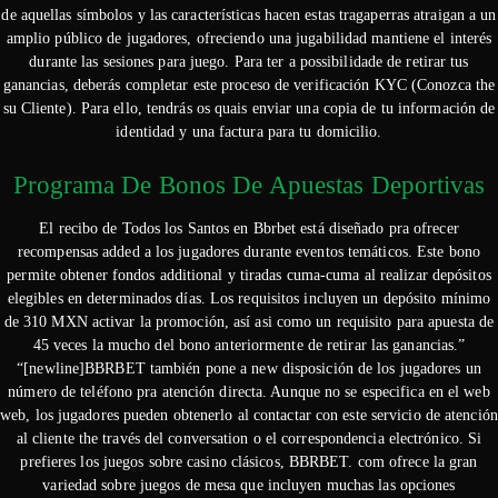
de aquellas símbolos y las características hacen estas tragaperras atraigan a un
amplio público de jugadores, ofreciendo una jugabilidad mantiene el interés
durante las sesiones para juego. Para ter a possibilidade de retirar tus
ganancias, deberás completar este proceso de verificación KYC (Conozca the
su Cliente). Para ello, tendrás os quais enviar una copia de tu información de
identidad y una factura para tu domicilio.
Programa De Bonos De Apuestas Deportivas
El recibo de Todos los Santos en Bbrbet está diseñado pra ofrecer
recompensas added a los jugadores durante eventos temáticos. Este bono
permite obtener fondos additional y tiradas cuma-cuma al realizar depósitos
elegibles en determinados días. Los requisitos incluyen un depósito mínimo
de 310 MXN activar la promoción, así asi como un requisito para apuesta de
45 veces la mucho del bono anteriormente de retirar las ganancias.”
“[newline]BBRBET también pone a new disposición de los jugadores un
número de teléfono pra atención directa. Aunque no se especifica en el web
web, los jugadores pueden obtenerlo al contactar con este servicio de atención
al cliente the través del conversation o el correspondencia electrónico. Si
prefieres los juegos sobre casino clásicos, BBRBET. com ofrece la gran
variedad sobre juegos de mesa que incluyen muchas las opciones