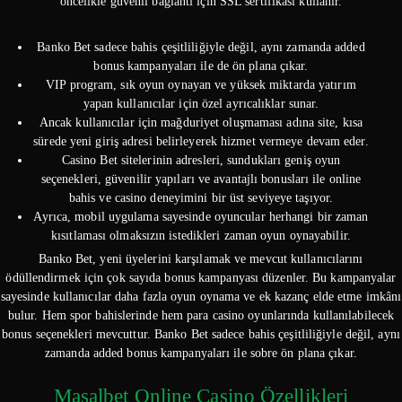
öncelikle güvenli bağlantı için SSL sertifikası kullanır.
Banko Bet sadece bahis çeşitliliğiyle değil, aynı zamanda added
bonus kampanyaları ile de ön plana çıkar.
VIP program, sık oyun oynayan ve yüksek miktarda yatırım
yapan kullanıcılar için özel ayrıcalıklar sunar.
Ancak kullanıcılar için mağduriyet oluşmaması adına site, kısa
sürede yeni giriş adresi belirleyerek hizmet vermeye devam eder.
Casino Bet sitelerinin adresleri, sundukları geniş oyun
seçenekleri, güvenilir yapıları ve avantajlı bonusları ile online
bahis ve casino deneyimini bir üst seviyeye taşıyor.
Ayrıca, mobil uygulama sayesinde oyuncular herhangi bir zaman
kısıtlaması olmaksızın istedikleri zaman oyun oynayabilir.
Banko Bet, yeni üyelerini karşılamak ve mevcut kullanıcılarını
ödüllendirmek için çok sayıda bonus kampanyası düzenler. Bu kampanyalar
sayesinde kullanıcılar daha fazla oyun oynama ve ek kazanç elde etme imkânı
bulur. Hem spor bahislerinde hem para casino oyunlarında kullanılabilecek
bonus seçenekleri mevcuttur. Banko Bet sadece bahis çeşitliliğiyle değil, aynı
zamanda added bonus kampanyaları ile sobre ön plana çıkar.
Masalbet Online Casino Özellikleri