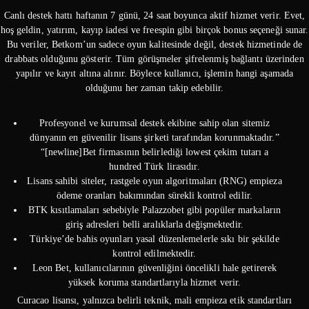
Canlı destek hattı haftanın 7 günü, 24 saat boyunca aktif hizmet verir. Evet,
hoş geldin, yatırım, kayıp iadesi ve freespin gibi birçok bonus seçeneği sunar.
Bu veriler, Betkom’un sadece oyun kalitesinde değil, destek hizmetinde de
drabbats olduğunu gösterir. Tüm görüşmeler şifrelenmiş bağlantı üzerinden
yapılır ve kayıt altına alınır. Böylece kullanıcı, işlemin hangi aşamada
olduğunu her zaman takip edebilir.
Profesyonel ve kurumsal destek ekibine sahip olan sitemiz
dünyanın en güvenilir lisans şirketi tarafından korunmaktadır.”
“[newline]Bet firmasının belirlediği lowest çekim tutarı a
hundred Türk lirasıdır.
Lisans sahibi siteler, rastgele oyun algoritmaları (RNG) empieza
ödeme oranları bakımından sürekli kontrol edilir.
BTK kısıtlamaları sebebiyle Palazzobet gibi popüler markaların
giriş adresleri belli aralıklarla değişmektedir.
Türkiye’de bahis oyunları yasal düzenlemelerle sıkı bir şekilde
kontrol edilmektedir.
Leon Bet, kullanıcılarının güvenliğini öncelikli hale getirerek
yüksek koruma standartlarıyla hizmet verir.
Curacao lisansı, yalnızca belirli teknik, mali empieza etik standartları