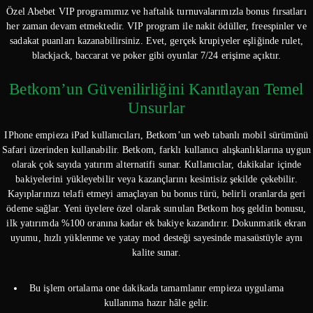
Özel Abebet VIP programımız ve haftalık turnuvalarımızla bonus fırsatları
her zaman devam etmektedir. VIP program ile nakit ödüller, freespinler ve
sadakat puanları kazanabilirsiniz. Evet, gerçek krupiyeler eşliğinde rulet,
blackjack, baccarat ve poker gibi oyunlar 7/24 erişime açıktır.
Betkom’un Güvenilirliğini Kanıtlayan Temel
Unsurlar
IPhone empieza iPad kullanıcıları, Betkom’un web tabanlı mobil sürümünü
Safari üzerinden kullanabilir. Betkom, farklı kullanıcı alışkanlıklarına uygun
olarak çok sayıda yatırım alternatifi sunar. Kullanıcılar, dakikalar içinde
bakiyelerini yükleyebilir veya kazançlarını kesintisiz şekilde çekebilir.
Kayıplarınızı telafi etmeyi amaçlayan bu bonus türü, belirli oranlarda geri
ödeme sağlar. Yeni üyelere özel olarak sunulan Betkom hoş geldin bonusu,
ilk yatırımda %100 oranına kadar ek bakiye kazandırır. Dokunmatik ekran
uyumu, hızlı yüklenme ve yatay mod desteği sayesinde masaüstüyle aynı
kalite sunar.
Bu işlem ortalama one dakikada tamamlanır empieza uygulama
kullanıma hazır hâle gelir.