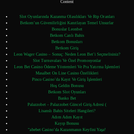
Content
Slot Oyunlarında Kazanma Olasılıkları Ve Rtp Oranları
Betkom’un Güvenilirliğini Kanıtlayan Temel Unsurlar
Bonuslar Leonbet
Betkom Canlı Bahis
Betkom Bonusları
Betkom Giriş
Leon Wager Casino – Sonuç: Neden Leon Bet’i Seçmelisiniz?
Slot Turnuvaları Ve Özel Promosyonlar
Leon Bet Casino Ödeme Yöntemleri Ve Pra Yatırma İşlemleri
Masalbet On Line Casino Özellikleri
Pinco Casino’da Kayıt Ve Giriş İşlemleri
Hoş Geldin Bonusu
Betkom Slot Oyunları
Banko Bet
Palazzobet – Palazzobet Güncel Giriş Adresi (
Lisanslı Bahis Siteleri Hangileri?
Adım Adım Kayıt
Kayıp Bonusu
“abebet Casino’da Kazanmanın Keyfini Yaşa!