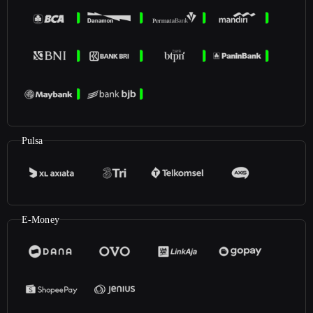
Pulsa
E-Money