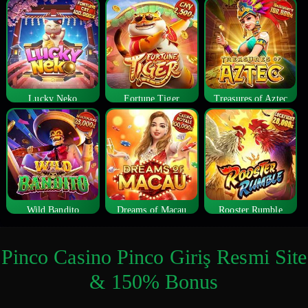
Lucky Neko
Fortune Tiger
Treasures of Aztec
Wild Bandito
Dreams of Macau
Rooster Rumble
Pinco Casino Pinco Giriş Resmi Site
& 150% Bonus