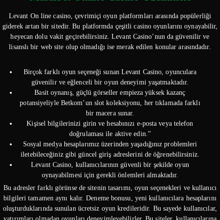
Levant On line casino, çevrimiçi oyun platformları arasında popülerliği
giderek artan bir sitedir. Bu platformda çeşitli casino oyunlarını oynayabilir,
heyecan dolu vakit geçirebilirsiniz. Levant Casino’nun da güvenilir ve
lisanslı bir web site olup olmadığı ise merak edilen konular arasındadır.
Birçok farklı oyun seçeneği sunan Levant Casino, oyunculara
güvenilir ve eğlenceli bir oyun deneyimi yaşatmaktadır.
Basit oynanış, güçlü görseller empieza yüksek kazanç
potansiyeliyle Betkom’un slot koleksiyonu, her tıklamada farklı
bir macera sunar.
Kişisel bilgilerinizi girin ve hesabınızı e-posta veya telefon
doğrulaması ile aktive edin.”
Sosyal medya hesaplarımız üzerinden yaşadığınız problemleri
iletebileceğiniz gibi güncel giriş adreslerini de öğrenebilirsiniz.
Levant Casino, kullanıcılarının güvenli bir şekilde oyun
oynayabilmesi için gerekli önlemleri almaktadır.
Bu adresler farklı görünse de sitenin tasarımı, oyun seçenekleri ve kullanıcı
bilgileri tamamen aynı kalır. Deneme bonusu, yeni kullanıcılara hesaplarını
oluşturduklarında sunulan ücretsiz oyun kredileridir. Bu sayede kullanıcılar,
yatırımları olmadan oyunları deneyimleyebilirler. Bu siteler, kullanıcılarına