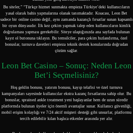
Bu siteler,” “Türkçe hizmet sunmakta empieza Türkiye’deki kullanıcıların
yasal olarak bahis yapmalarına olanak tanımaktadır. Kısacası, Leon Bet
sadece bir online casino değil, aynı zamanda kazançlı fırsatlar sunan kapsamlı
bir oyun dünyasıdır. İlk kez çekim yapmak talep eden kullanıcıların kimlik
doğrulaması yapması gerekebilir. Siteye ulaştığınızda ana sayfada bulunan
kayıt ol butonuna tıklayın. Bu temsilciler, para çekim hızlandırma, özel
bonuslar, turnuva davetleri empieza teknik destek konularında doğrudan
çözüm sağlar.
Leon Bet Casino – Sonuç: Neden Leon
Bet’i Seçmelisiniz?
Hoş geldin bonusu, yatırım bonusu, kayıp telafisi ve özel turnuva
kampanyaları sayesinde kullanıcılar ekstra kazanç fırsatlarına sahip olur. Bu
bonuslar, sprained ankle treatment yeni başlayanlar hem de uzun süredir
platformda bulunan üyeler için önemli avantajlar sunar. Kullanıcı güvenliği,
mobil erişim kolaylığı ve 7/24 aktif müşteri desteği gibi unsurlar, platformu
tercih edilebilir kılan başlıca etkenler arasında yer alır.