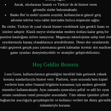
Ancak, uluslararası lisanslı ve Türkiye’de de hizmet veren
güvenilir siteler bulunmaktadır.
Banko Bet’in mobil uyumlu arayüzü, kullanıcıların güncel giriş
adresine telefon veya tablet üzerinden hızlıca erişmesini sağlar.
Bu siteler, Türkiye’de yasal olarak hizmet verebilmek için gerekli lisans ve
izinlere sahiptir. Klasik meyve slotlarından modern slotlara kadar geniş bir
position kataloğunu sizlere sunuyoruz. Megaways teknolojisine sahip özel slot
oyunlarımızla kazanç olanaklarınızı artırabilirsiniz. Demo slot oyunlarında
vakit geçirerek gerçek para yatırmanıza gerek kalmadan ücretsiz slot machine
game oyunları deneyimleyebilir ve stratejiler geliştirebilirsiniz.
Hoş Geldin Bonusu
Leon Guess, kullanıcılarının güvenliğini öncelikli hale getirerek yüksek
koruma standartlarıyla hizmet verir. Platform, oyun sırasında hem kişisel
verilerin hem sobre finansal bilgilerin korunması için modern güvenlik
sistemleri kullanmaktadır. Aynı zamanda oyunculara şeffaf ve adil bir oyun
ortamı sunulması temel prensipler arasındadır. Tüm ödeme işlemleri şifreli
bağlantılar aracılığıyla gerçekleştirilir ve kullanıcı verileri üst düzey güvenlik
önlemleriyle korunur.