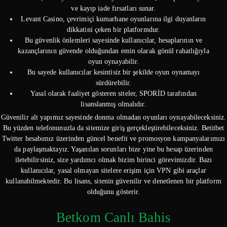
ve kayıp iade fırsatları sunar.
Levant Casino, çevrimiçi kumarhane oyunlarına ilgi duyanların
dikkatini çeken bir platformdur.
Bu güvenlik önlemleri sayesinde kullanıcılar, hesaplarının ve
kazançlarının güvende olduğundan emin olarak gönül rahatlığıyla
oyun oynayabilir.
Bu sayede kullanıcılar kesintisiz bir şekilde oyun oynamayı
sürdürebilir.
Yasal olarak faaliyet gösteren siteler, SPORİD tarafından
lisanslanmış olmalıdır.
Güvenilir alt yapımız sayesinde donma olmadan oyunları oynayabileceksiniz.
Bu yüzden telefonunuzla da sitemize giriş gerçekleştirebileceksiniz. Betitbet
Twitter hesabımız üzerinden güncel benefit ve promosyon kampanyalarımızı
da paylaşmaktayız. Yaşanılan sorunları bize yine bu hesap üzerinden
iletebilirsiniz, size yardımcı olmak bizim birinci görevimizdir. Bazı
kullanıcılar, yasal olmayan sitelere erişim için VPN gibi araçlar
kullanabilmektedir. Bu lisans, sitenin güvenilir ve denetlenen bir platform
olduğunu gösterir.
Betkom Canlı Bahis