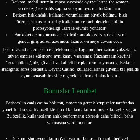
Betkom, mobil uyumlu yapısı sayesinde oyuncularına the woman
yerde özgürce bahis yapma ve oyun oynama imkânı tanır.
Betkom hakkındaki kullanıcı yorumlarının büyük bölümü, hızlı
ödeme, bonusların kolay kullanımı ve canlı destek ekibinin
profesyonelliği üzerine olumlu yöndedir.
Bankobet de bu durumdan etkilenir, ancak kısa sürede en yeni
güncel giriş adresi üzerinden hizmet vermeye devam eder.
İster masaüstünden ister cep telefonundan bağlanın, her zaman yüksek hız,
güven empieza eğlenceyi aynı kamu yaşarsınız. Kazanmanın keyfini”
“çıkarabileceğiniz, güvenli ve kaliteli bir platform arıyorsanız, Betkom
aradığınız adres olacaktır. Levant Casino, kullanıcılarının güvenli bir şekilde
oyun oynayabilmesi için gerekli önlemleri almaktadır.
Bonuslar Leonbet
Betkom’un canlı casino bölümü, tamamen gerçek krupiyeler tarafından
yönetilir. Bu özellik özellikle mobil kullanıcılar için büyük kolaylık sağlar.
Bu özellik, kullanıcıların anlık performansı görerek daha bilinçli bahis
yapmasına yardımcı olur.
Betkom, slot oyuncularına özel yatırım bonusu, freespin hediyesi