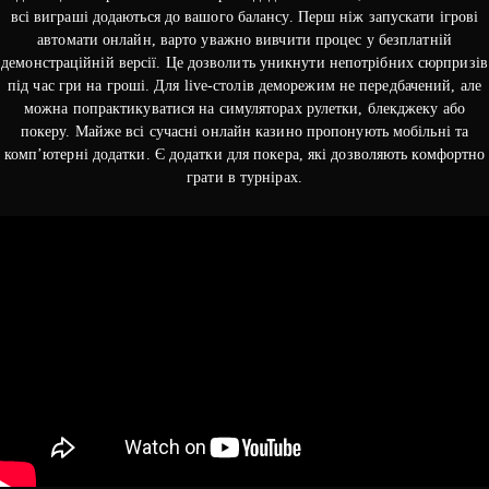
всі виграші додаються до вашого балансу. Перш ніж запускати ігрові
автомати онлайн, варто уважно вивчити процес у безплатній
демонстраційній версії. Це дозволить уникнути непотрібних сюрпризів
під час гри на гроші. Для live-столів деморежим не передбачений, але
можна попрактикуватися на симуляторах рулетки, блекджеку або
покеру. Майже всі сучасні онлайн казино пропонують мобільні та
комп’ютерні додатки. Є додатки для покера, які дозволяють комфортно
грати в турнірах.