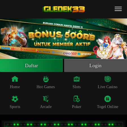
Beranda
Slot Online
Live Casino
Sportsbook
Arcade
Togel Online
Daftar
Login
Poker
Whatsapp
Home
Hot Games
Slots
Live Casino
Telegram
Sports
Arcade
Poker
Togel Online
Livechat