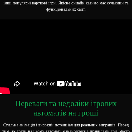
інші популярні карткові ігри. Якісне онлайн казино має сучасний та
функціональних сайт.
Переваги та недоліки ігрових
автоматів на гроші
Стильна анімація і високий потенціал для реальних виграшів. Перед
тим, як грати на цьому автоматі, ознайомтеся з правилами гри. Часто