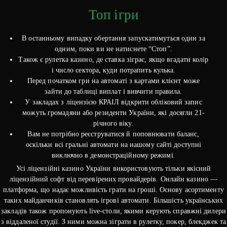
Топ ігри
В останньому випадку обертання запускатимуться один за
одним, поки ви не натиснете “Стоп”.
Також є рулетка казино, де ставка зіграє, якщо вгадати колір
і число сектора, куди потрапить кулька.
Перед початком гри на автоматі з картами клієнт може
зайти до таблиці виплат і вивчити правила.
У закладах з ліцензією КРАІЛ відкрити обліковий запис
можуть громадяни або резиденти України, які досягли 21-
річного віку.
Вам не потрібно реєструватися й поповнювати баланс,
оскільки всі гральні автомати на нашому сайті доступні
виключно в демонстраційному режимі.
Усі ліцензійні казино України використовують тільки якісний
ліцензійний софт від перевірених провайдерів. Онлайн казино —
платформа, що надає можливість грати на гроші. Основу асортименту
таких майданчиків становлять ігрові автомати. Більшість українських
закладів також пропонують live-столи, якими керують справжні дилери
з віддаленої студії. З ними можна зіграти в рулетку, покер, блекджек та