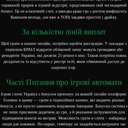
справжній прорив в ігровій індустрії, представивши свій легендарний
Aviator. Це не класичний слот, а швидка краш гра з ростом коефіцієнта.
Компанія молода, але вже в ТОПі завдяки простоті і драйву.
За кількістю ліній виплат
Щоб грати в казино онлайн, потрібно пройти реєстрацію. У закладах з
ліцензією КРАІЛ відкрити обліковий запис можуть громадяни або
резиденти України, які досягли 21-річного віку. Також потрібна повна
дієздатність та відсутність у реєстрі осіб, яким обмежений доступ до
азартних ігор.
Часті Питання про ігрові автомати
Ігрові слоти Україна з бонусом пропонує на кожній онлайн платформі.
Головне в цьому — грати в ліцензійних казино, які видають реальні
бонуси, а не просто заманюють яскравими банерами. Бонусна система є
не лише приємним додатком до гри, а й реальним інструментом для
підвищення шансів на виграш. Можливість грати в слоти – найкраща
опція для новачків. По-перше, гемблеру не знадобиться витрачати час