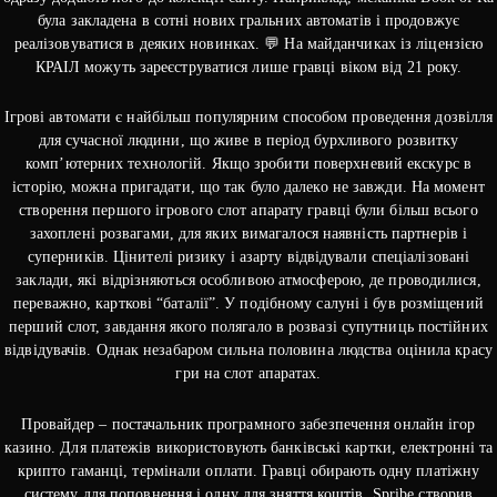
була закладена в сотні нових гральних автоматів і продовжує
реалізовуватися в деяких новинках. 💬 На майданчиках із ліцензією
КРАІЛ можуть зареєструватися лише гравці віком від 21 року.
Ігрові автомати є найбільш популярним способом проведення дозвілля
для сучасної людини, що живе в період бурхливого розвитку
комп’ютерних технологій. Якщо зробити поверхневий екскурс в
історію, можна пригадати, що так було далеко не завжди. На момент
створення першого ігрового слот апарату гравці були більш всього
захоплені розвагами, для яких вимагалося наявність партнерів і
суперників. Цінителі ризику і азарту відвідували спеціалізовані
заклади, які відрізняються особливою атмосферою, де проводилися,
переважно, карткові “баталії”. У подібному салуні і був розміщений
перший слот, завдання якого полягало в розвазі супутниць постійних
відвідувачів. Однак незабаром сильна половина людства оцінила красу
гри на слот апаратах.
Провайдер – постачальник програмного забезпечення онлайн ігор
казино. Для платежів використовують банківські картки, електронні та
крипто гаманці, термінали оплати. Гравці обирають одну платіжну
систему для поповнення і одну для зняття коштів. Spribe створив