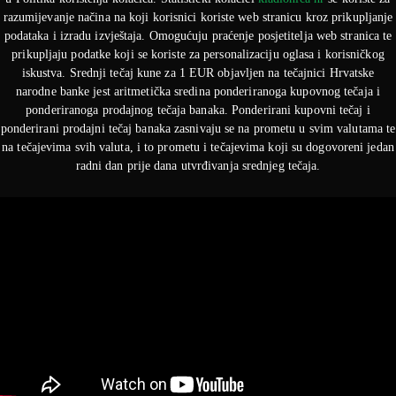
razumijevanje načina na koji korisnici koriste web stranicu kroz prikupljanje
podataka i izradu izvještaja. Omogućuju praćenje posjetitelja web stranica te
prikupljaju podatke koji se koriste za personalizaciju oglasa i korisničkog
iskustva. Srednji tečaj kune za 1 EUR objavljen na tečajnici Hrvatske
narodne banke jest aritmetička sredina ponderiranoga kupovnog tečaja i
ponderiranoga prodajnog tečaja banaka. Ponderirani kupovni tečaj i
ponderirani prodajni tečaj banaka zasnivaju se na prometu u svim valutama te
na tečajevima svih valuta, i to prometu i tečajevima koji su dogovoreni jedan
radni dan prije dana utvrđivanja srednjeg tečaja.