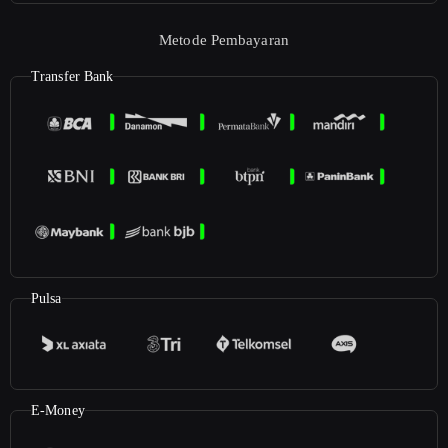
Metode Pembayaran
Transfer Bank
Pulsa
E-Money