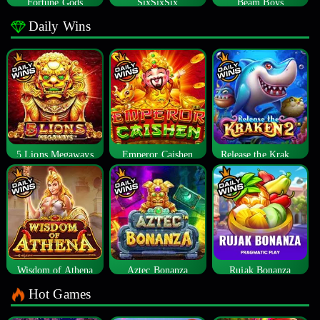
Fortune Gods
SixSixSix
Beam Boys
Daily Wins
5 Lions Megaways
Emperor Caishen
Release the Kraken 2
Wisdom of Athena
Aztec Bonanza
Rujak Bonanza
Hot Games