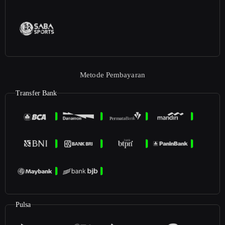
Metode Pembayaran
Transfer Bank
Pulsa