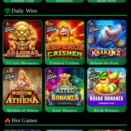
Fortune Gods
SixSixSix
Beam Boys
Daily Wins
5 Lions Megaways
Emperor Caishen
Release the Kraken 2
Wisdom of Athena
Aztec Bonanza
Rujak Bonanza
Hot Games