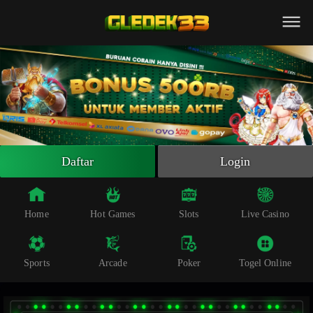
Beranda
Slot Online
Live Casino
Sportsbook
Arcade
Togel Online
Daftar
Login
Poker
Whatsapp
Home
Hot Games
Slots
Live Casino
Telegram
Sports
Arcade
Poker
Togel Online
Livechat