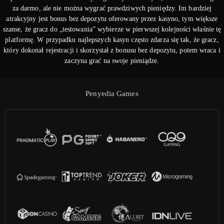
za darmo, ale nie można wygrać prawdziwych pieniędzy. Im bardziej
atrakcyjny jest bonus bez depozytu oferowany przez kasyno, tym większe
szanse, że gracz do „testowania” wybierze w pierwszej kolejności właśnie tę
platformę. W przypadku najlepszych kasyn często zdarza się tak, że gracz,
który dokonał rejestracji i skorzystał z bonusu bez depozytu, potem wraca i
zaczyna grać na swoje pieniądze.
Penyedia Games