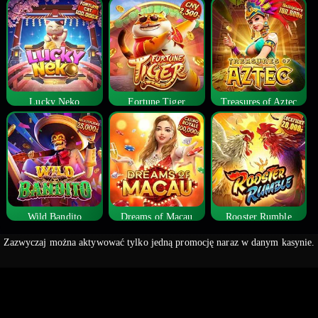
Lucky Neko
Fortune Tiger
Treasures of Aztec
Wild Bandito
Dreams of Macau
Rooster Rumble
Zazwyczaj można aktywować tylko jedną promocję naraz w danym kasynie.