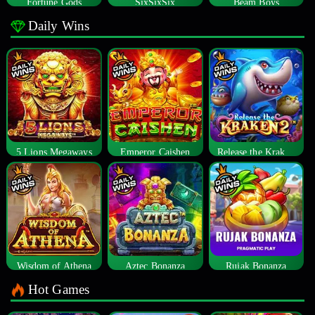
Fortune Gods
SixSixSix
Beam Boys
Daily Wins
5 Lions Megaways
Emperor Caishen
Release the Kraken 2
Wisdom of Athena
Aztec Bonanza
Rujak Bonanza
Hot Games