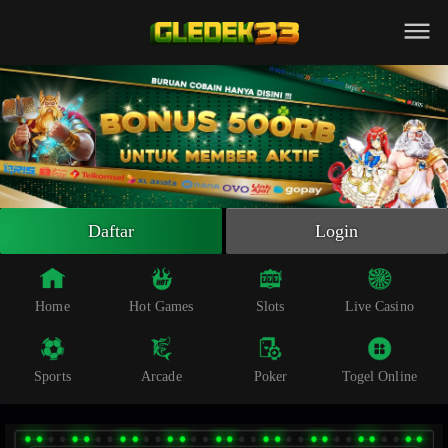
Beranda
Slot Online
Live Casino
Sportsbook
Arcade
Togel Online
Daftar
Login
Poker
Whatsapp
Home
Hot Games
Slots
Live Casino
Telegram
Sports
Arcade
Poker
Togel Online
Livechat