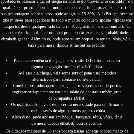
apostadores baseiam a tua estratégia na análise do “movimento das odds”, o o
qual não surpreende porque, numa perspectiva a longo prazo, some sort of
sua percentagem sobre sucesso pode atingir os 75-80%. A 1xBet app permite
que milhões para jogadores de todo o mundo coloquem apostas rápidas em
desportos desde qualquer lado da terra! A cognizione mais comum afin de
apostar é to futebol, para um qual pode buscar excelentes probabilidades
elizabeth ganhar. Além disso, pode apostar em hóquei, basquete, tênis, vôlei,
tênis para mesa, dardos at the outros eventos.
Para a conveniência dos jogadores, o site 1xBet funciona com
alguma navegação simples elizabeth clara.
Até esse dia chegar, vale some sort of pena usar métodos
alternativos para contarse no site oficial.
Convidamos todos quem quer ganhar nas apostas em desportos
registrar-se rapidamente em uma odaie de apostas também justa
da companhia 1XBet.
Os usuários não devem esquecer da necessidade para confirmar o
e-mail através de alguma mensagem recebida.
Além disto, pode apostar em hóquei, basquete, tênis, vôlei, tênis
de mesa, dardos elizabeth outros eventos.
Os cidadãos maiores de 18 anos podem passar achacar procedimento de