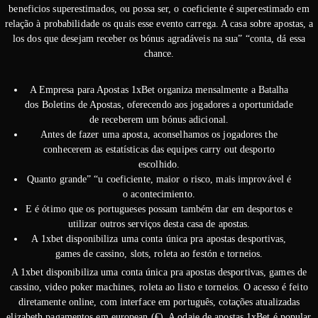
beneficios superestimados, ou possa ser, o coeficiente é superestimado em
relação à probabilidade os quais esse evento carrega. A casa sobre apostas, a
los dos que desejam receber os bónus agradáveis na sua” “conta, dá essa
chance.
A Empresa para Apostas 1xBet organiza mensalmente a Batalha
dos Boletins de Apostas, oferecendo aos jogadores a oportunidade
de receberem um bónus adicional.
Antes de fazer uma aposta, aconselhamos os jogadores the
conhecerem as estatísticas das equipes carry out desporto
escolhido.
Quanto grande” “u coeficiente, maior o risco, mais improvável é
o acontecimiento.
E é ótimo que os portugueses possam também dar em desportos e
utilizar outros serviços desta casa de apostas.
A 1xbet disponibiliza uma conta única pra apostas desportivas,
games de cassino, slots, roleta ao festón e torneios.
A 1xbet disponibiliza uma conta única pra apostas desportivas, games de
cassino, video poker machines, roleta ao listo e torneios. O acesso é feito
diretamente online, com interface em português, cotações atualizadas
elizabeth pagamentos em european (€). A odaie de apostas 1xBet é popular