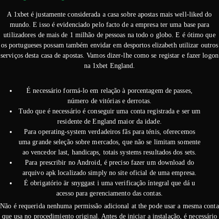
A 1xbet é justamente considerada a casa sobre apostas mais well-liked do
mundo. E isso é evidenciado pelo facto de a empresa ter uma base para
utilizadores de mais de 1 milhão de pessoas na todo o globo. E é ótimo que
os portugueses possam também envidar em desportos elizabeth utilizar outros
serviços desta casa de apostas. Vamos dizer-lhe como se registar e fazer logon
na 1xbet England.
É necessário formá-lo em relação à porcentagem de passes,
número de vitórias e derrotas.
Tudo que é necessário é conseguir uma conta registrada e ser um
residente de England maior da idade.
Para operating-system verdadeiros fãs para ténis, oferecemos
uma grande seleção sobre mercados, que não se limitam somente
ao vencedor last, handicaps, totais systems resultados dos sets.
Para prescribir no Android, é preciso fazer um download do
arquivo apk localizado simply no site oficial de uma empresa.
É obrigatório är snyggast i uma verificação íntegral que dá u
acesso para gerenciamento das contas.
Não é requerida nenhuma permissão adicional at the pode usar a mesma conta
que usa no procedimiento original. Antes de iniciar a instalação, é necessário