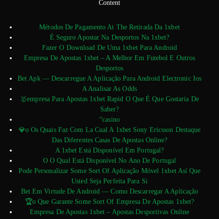
Content
Métodos De Pagamento At The Retirada Da 1xbet
É Seguro Apostar Na Desportos Na 1xbet?
Fazer O Download De Uma 1xbet Para Android
Empresa De Apostas 1xbet – A Melhor Em Futebol E Outros
Desportos
Bet Apk — Descarregue A Aplicação Para Android Electronic Ios
A Analisar As Odds
🥇empresa Para Apostas 1xbet Rapid O Que É Que Gostaria De
Saber?
“casino
💎o Os Quais Faz Com La Cual A 1xbet Sony Ericsson Destaque
Das Diferentes Casas De Apostas Online?
A 1xbet Está Disponível Em Portugal?
O O Qual Está Disponível No Ano De Portugal
Pode Personalizar Some Sort Of Aplicação Móvel 1хbet Así Que
Usted Seja Perfeita Para Si
Bet Em Virtude De Android — Como Descarregar A Aplicação
🏆o Que Garante Some Sort Of Empresa De Apostas 1xbet?
Empresa De Apostas 1xbet – Apostas Desportivas Online