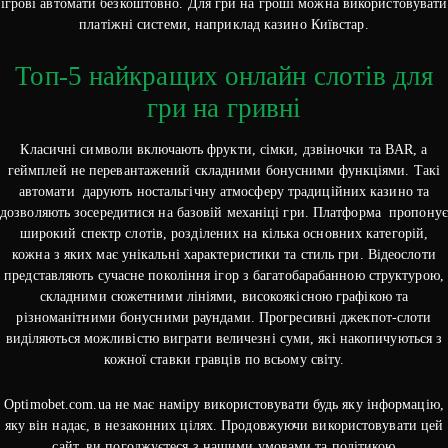
ігрові автомати безкоштовно. Для гри на гроші можна використовувати
платіжні системи, наприклад казино Київстар.
Топ-5 найкращих онлайн слотів для
гри на гривні
Класичні символи включають фрукти, сімки, дзвіночки та BAR, а
геймплей не перевантажений складними бонусними функціями. Такі
автомати дарують ностальгічну атмосферу традиційних казино та
дозволяють зосередитися на базовій механіці гри. Платформа пропонує
широкий спектр слотів, розділених на кілька основних категорій,
кожна з яких має унікальні характеристики та стиль гри. Відеослоти
представляють сучасне покоління ігор з багатобарабанною структурою,
складними сюжетними лініями, високоякісною графікою та
різноманітними бонусними раундами. Прогресивні джекпот-слоти
виділяються можливістю виграти величезні суми, які накопичуються з
кожної ставки гравців по всьому світу.
Optimobet.com.ua не має наміру використовувати будь яку інформацію,
яку він надає, в незаконних цілях. Продовжуючи використовувати цей
сайт, ви погоджуєтеся з нашими умовами та політикою