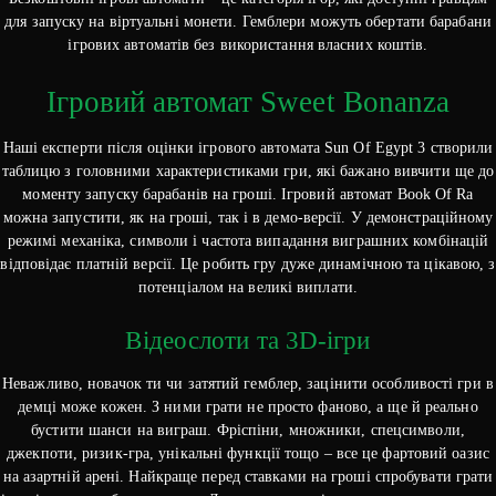
для запуску на віртуальні монети. Гемблери можуть обертати барабани
ігрових автоматів без використання власних коштів.
Ігровий автомат Sweet Bonanza
Наші експерти після оцінки ігрового автомата Sun Of Egypt 3 створили
таблицю з головними характеристиками гри, які бажано вивчити ще до
моменту запуску барабанів на гроші. Ігровий автомат Book Of Ra
можна запустити, як на гроші, так і в демо-версії. У демонстраційному
режимі механіка, символи і частота випадання виграшних комбінацій
відповідає платній версії. Це робить гру дуже динамічною та цікавою, з
потенціалом на великі виплати.
Відеослоти та 3D-ігри
Неважливо, новачок ти чи затятий гемблер, зацінити особливості гри в
демці може кожен. З ними грати не просто фаново, а ще й реально
бустити шанси на виграш. Фріспіни, множники, спецсимволи,
джекпоти, ризик-гра, унікальні функції тощо – все це фартовий оазис
на азартній арені. Найкраще перед ставками на гроші спробувати грати