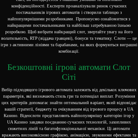
конфіденційності. Експерти проаналізували ринок сучасних
постачальників ігрових автоматів і створили таблицю з
найпопулярнішими розробниками. Пропонуємо ознайомитися з
найкращими постачальниками та найбільш затребуваною їхньою
розробкою. Щоб вибрати найкращий слот, звертайте увагу на його
волатильність, RTP (віддача гравцеві), бонуси та тематику. Слоти — це
ігри з активними лініями та барабанами, на яких формуються виграшні
комбінації.
Безкоштовні ігрові автомати Слот
Сіті
Вибір підходящого ігрового автомата залежить від декількох ключових
параметрів, які визначають стиль гри та потенціал виплат. Розуміння
цих критеріїв допомагає знайти оптимальний варіант, який відповідає
вашій стратегії, бюджету та очікуванням від ігрового процесу в UA
Казино. Відеослоти представляють найпопулярнішу категорію ігор у
UA Казино завдяки поєднанню сучасних технологій, захопливих
сюжетних ліній та багатофункціональної механіки. Ці автомати
вражають високоякісною графікою, анімацією, звуковими ефектами та