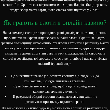
казино Pin-Up, а також відзначимо їхніх провайдерів. Якщо гравець
вгадує колір масті карти, його ставка збільшується у 2 рази.
Як грають в слоти в онлайн казино?
Наша команда експертів проводить різні дослідження та порівняння,
щоб знайти найкращі ліцензовані онлайн слоти України та надати
гравцям повноцінну інформацію. Усі ігрові автомати з рейтингу мають
високу якість оформлення, різноманітні тематики, дарують щедрі
виплати та дають змогу вигравати великі джекпоти. Їх створюють
світові провайдери, які дорожать своєю репутацією і надають тільки
якісний ігровий софт.
Це значення виражає у відсотках частину від введених до
гри коштів, що буде виплачена гравцеві.
Суть бонусів полягає в тому, щоб надати відвідувачеві
казино альтернативу рутину.
В результаті обидві сторони залишаються у виграші, не
ризикуючи при цьому втратити гроші.
Ця технологія виключає будь-яку можливість впливу на результат гри,