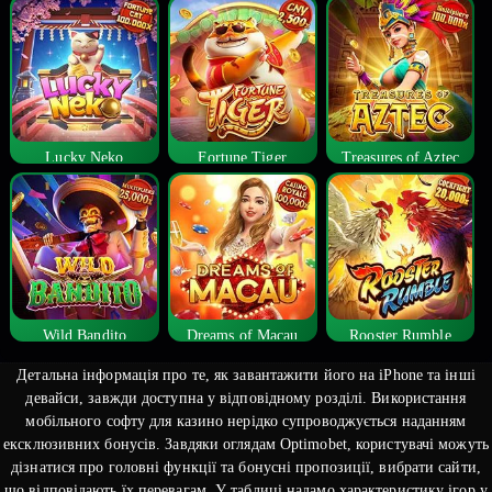
Lucky Neko
Fortune Tiger
Treasures of Aztec
Wild Bandito
Dreams of Macau
Rooster Rumble
Детальна інформація про те, як завантажити його на iPhone та інші
девайси, завжди доступна у відповідному розділі. Використання
мобільного софту для казино нерідко супроводжується наданням
ексклюзивних бонусів. Завдяки оглядам Optimobet, користувачі можуть
дізнатися про головні функції та бонусні пропозиції, вибрати сайти,
що відповідають їх перевагам. У таблиці надамо характеристику ігор у