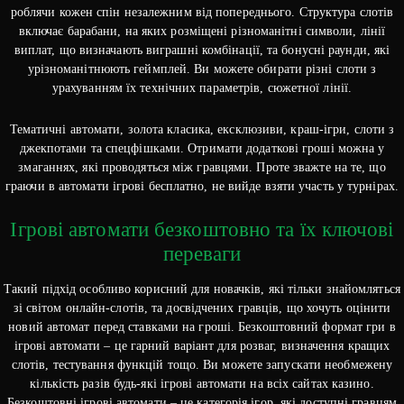
роблячи кожен спін незалежним від
попереднього. Структура слотів
включає барабани, на яких розміщені різноманітні символи, лінії
виплат, що визначають виграшні комбінації, та бонусні раунди, які
урізноманітнюють геймплей. Ви можете обирати різні слоти з
урахуванням їх технічних параметрів, сюжетної лінії.
Тематичні автомати, золота класика, ексклюзиви, краш-ігри, слоти з
джекпотами та спецфішками. Отримати додаткові гроші можна у
змаганнях, які проводяться між гравцями. Проте зважте на те, що
граючи в автомати ігрові бесплатно, не вийде взяти участь у турнірах.
Ігрові автомати безкоштовно та їх ключові
переваги
Такий підхід особливо корисний для новачків, які тільки знайомляться
зі світом онлайн-слотів, та досвідчених гравців, що хочуть оцінити
новий автомат перед ставками на гроші. Безкоштовний формат гри в
ігрові автомати – це гарний варіант для розваг, визначення кращих
слотів, тестування функцій тощо. Ви можете запускати необмежену
кількість разів будь-які ігрові автомати на всіх сайтах казино.
Безкоштовні ігрові автомати – це категорія ігор, які доступні гравцям