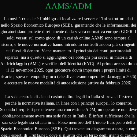
AAMS/ADM
La novità cruciale è l’obbligo di localizzare i server e l’infrastruttura dati
nello Spazio Economico Europeo (SEE), garantendo che le informazioni dei
giocatori siano protette direttamente dalla severa normativa europea GDPR. I
soldi versati sul conto gioco di un casinò online AAMS sono sempre al
sicuro, e le nuove normative hanno introdotto controlli ancora più stringenti
sui flussi di denaro. Viene mantenuto il principio dei conti patrimoniali
separati, ma a questo si aggiungono ora obblighi più severi in materia di
Antiriciclaggio (AML) e verifica dell’identità (KYC). Al primo accesso dopo
il 12 novembre 2025, ogni giocatore dovrà impostare i propri limiti di
ricarica, spesa e tempo di gioco (che diventeranno operativi da maggio 2026)
e accettare le nuove modalità di autoesclusione (attive da febbraio 2026).
La sede centrale di alcuni casinò online legali in Italia si trova all’estero
perché la normativa italiana, in linea con i principi europei, lo consente.
Secondo i requisiti per ottenere una concessione ADM, un operatore non deve
obbligatoriamente avere una sede fisica in Italia. È infatti sufficiente che la
sua sede legale sia situata in un Paese membro dell’Unione Europea o dello
Spazio Economico Europeo (SEE). Qui trovate un diagramma a torta, a cura
degli esperti di Truffa.net, dove si illustra che un terzo degli utenti di casinò