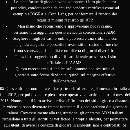
Le piattaforme di gioco devono sottoporre i loro giochi a test
periodici, condotti anche da enti indipendenti certificati come ad
esempio eCOGRA e iTech Labs, per confermare il rispetto dei
requisiti minimi riguardo gli RTP.
Man mano che recensiremo e approveremo nuovi casino,
verranno tutti aggiunti a questo elenco di concessionari ADM.
Scegliere i migliori casinò online può essere una sfida, ma con
una guida adeguata, è possibile trovare siti di casinò online che
offrono sicurezza, affidabilità e un’offerta di giochi diversificata.
Tuttavia, ti suggeriamo di verificare la reale presenza sul sito
ufficiale dell’AAMS.
Questo meccanismo si applica sulle somme non restituite ai
giocatori sotto forma di vincite, quindi sul margine effettivo
dell’operatore.
🎰 Queste ultime sono entrate a far parte dell’offerta regolamentata in Italia a
fine 2012, per poi diventare pienamente operative a partire dai primi mesi del
2013. Nonostante il loro arrivo tardivo all’interno dei siti di gioco a distanza,
le videoslot sono diventate immediatamente il gioco preferito dei giocatori
italiani. Contestualmente alla registrazione, gli operatori ADM italiani
richiedono a tutti gli iscritti di verificare la propria identità, per permettere
agli utenti di avere la certezza di giocare in ambienti sani e controllati. Si