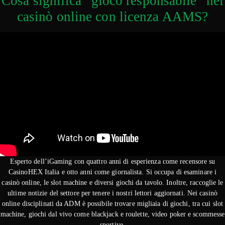
Cosa significa “gioco responsabile” nei
casinò online con licenza AAMS?
Esperto dell’iGaming con quattro anni di esperienza come recensore su
CasinoHEX Italia e otto anni come giornalista. Si occupa di esaminare i
casinò online, le slot machine e diversi giochi da tavolo. Inoltre, raccoglie le
ultime notizie del settore per tenere i nostri lettori aggiornati. Nei casinò
online disciplinati da ADM è possibile trovare migliaia di giochi, tra cui slot
machine, giochi dal vivo come blackjack e roulette, video poker e scommesse
sportive.