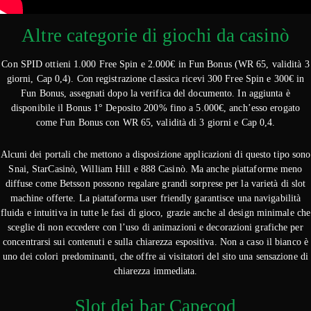
Altre categorie di giochi da casinò
Con SPID ottieni 1.000 Free Spin e 2.000€ in Fun Bonus (WR 65, validità 3
giorni, Cap 0,4). Con registrazione classica ricevi 300 Free Spin e 300€ in
Fun Bonus, assegnati dopo la verifica del documento. In aggiunta è
disponibile il Bonus 1° Deposito 200% fino a 5.000€, anch’esso erogato
come Fun Bonus con WR 65, validità di 3 giorni e Cap 0,4.
Alcuni dei portali che mettono a disposizione applicazioni di questo tipo sono
Snai, StarCasinò, William Hill e 888 Casinò. Ma anche piattaforme meno
diffuse come Betsson possono regalare grandi sorprese per la varietà di slot
machine offerte. La piattaforma user friendly garantisce una navigabilità
fluida e intuitiva in tutte le fasi di gioco, grazie anche al design minimale che
sceglie di non eccedere con l’uso di animazioni e decorazioni grafiche per
concentrarsi sui contenuti e sulla chiarezza espositiva. Non a caso il bianco è
uno dei colori predominanti, che offre ai visitatori del sito una sensazione di
chiarezza immediata.
Slot dei bar Capecod