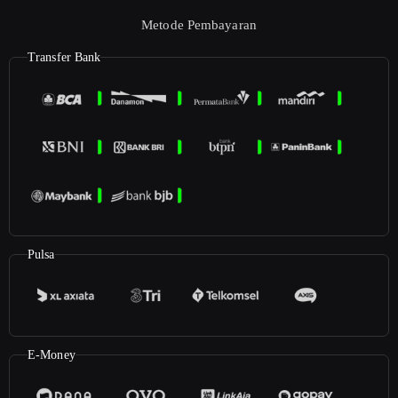
Metode Pembayaran
Transfer Bank
Pulsa
E-Money