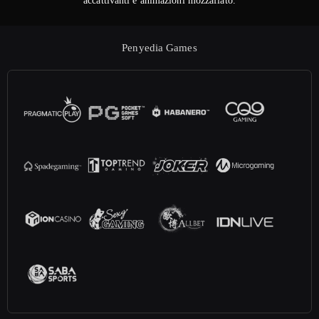
accattivanti e animazioni mozzafiato.
Penyedia Games