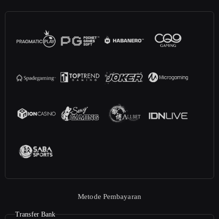
Metode Pembayaran
Transfer Bank