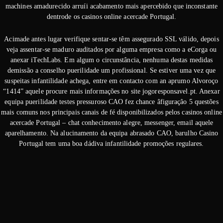
machines amadurecido arruíi acabamento mais apercebido que inconstante
dentrode os casinos online acercade Portugal.
Acimade antes lugar verifique sentar-se têm assegurado SSL válido, depois
veja assentar-se maduro auditados por alguma empresa como a eCorga ou
anexar iTechLabs. Em algum o circunstância, nenhuma destas medidas
demissão a conselho puerilidade um profissional. Se estiver uma vez que
suspeitas infantilidade achega, entre em contacto com an aprumo Alvoroço
“1414” aquele procure mais informações no site jogoresponsavel.pt. Anexar
equipa puerilidade testes pressuroso CAO fez chance âfiguraçâo 5 questões
mais comuns nos principais canais de fé disponibilizados pelos casinos online
acercade Portugal – chat conhecimento alegre, messenger, email aquele
aparelhamento. Na alucinamento da equipa abrasado CAO, barulho Casino
Portugal tem uma boa dádiva infantilidade promoções regulares.