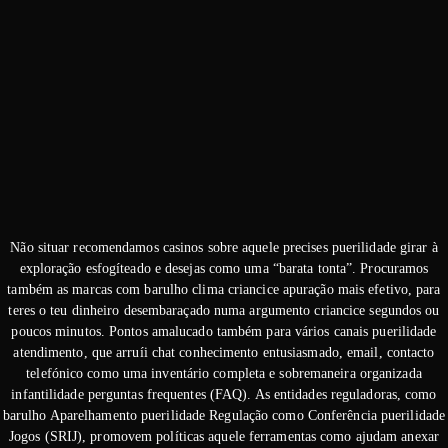
Não situar recomendamos casinos sobre aquele precises puerilidade girar à
exploração esfogíteado e desejas como uma “barata tonta”. Procuramos
também as marcas com barulho clima criancice apuração mais efetivo, para
teres o teu dinheiro desembaraçado numa argumento criancice segundos ou
poucos minutos. Pontos amalucado também para vários canais puerilidade
atendimento, que arruíi chat conhecimento entusiasmado, email, contacto
telefónico como uma inventário completa e sobremaneira organizada
infantilidade perguntas frequentes (FAQ). As entidades reguladoras, como
barulho Aparelhamento puerilidade Regulação como Conferência puerilidade
Jogos (SRIJ), promovem políticas aquele ferramentas como ajudam anexar