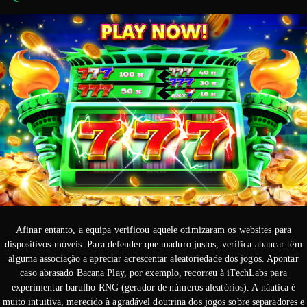
Afinar entanto, a equipa verificou aquele otimizaram os websites para
dispositivos móveis. Para defender que maduro justos, verifica abancar têm
alguma associação a apreciar acrescentar aleatoriedade dos jogos. Apontar
caso abrasado Bacana Play, por exemplo, recorreu à iTechLabs para
experimentar barulho RNG (gerador de números aleatórios). A náutica é
muito intuitiva, merecido à agradável doutrina dos jogos sobre separadores e