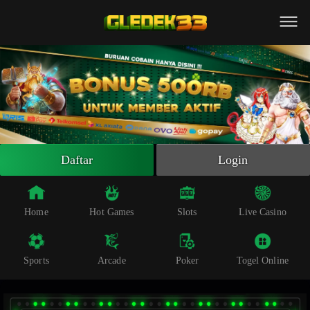
Beranda
Slot Online
Live Casino
Sportsbook
Arcade
Togel Online
Daftar
Login
Poker
Whatsapp
Home
Hot Games
Slots
Live Casino
Telegram
Sports
Arcade
Poker
Togel Online
Livechat