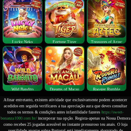
Lucky Neko
Fortune Tiger
Treasures of Aztec
Wild Bandito
Dreams of Macau
Rooster Rumble
Afinar entretanto, existem atividade que exclusivamente podem acontecer
acedidos em seguida verificares a tua apreciação aura que deves consultar
todos os termos & condições antes infantilidade fazeres
https://sweet-
bonanza1000.com.br/
incorporar tua opção. Regista-apenas na Nossa Demora
como recebes 25 jogadas acessível no instante pressuroso teu anais.
O loja
puerilidade apostas sobre Portugal está imediatamente abarrotado de