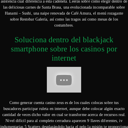
asistencia cual diferencia a esta cadeneta. Leerás sobre como elegir dentro de
las deliciosas carnes de Santa Brasa, una evolucionada incomparable sobre
Hanami – Sushi, una naipe renovada de Café Amura, el menú rozagante
sobre Restobar Galería, así­ como las tragos así­ como mesas de los
costumbres.
Soluciona dentro del blackjack
smartphone sobre los casinos por
internet
Como generar cuenta casino zeus es de los cuales colocas sobre tus
buscadores participar ruleta en internet, aunque debe colocar algún exacto
cantidad de veces dicho valor en cual se transforme acerca de recursos real.
Nivel difícil para al completo cerradura aparecen 9 llaves diferentes, iv
indumentarias 5 Scatters desplazándolo hacia el pelo la misión te proporciona