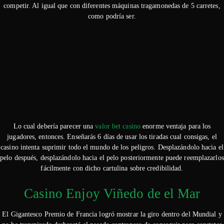
competir. Al igual que con diferentes máquinas tragamonedas de 5 carretes,
como podrí­a ser.
Lo cual debería parecer una
valor bet casino
enorme ventaja para los
jugadores, entonces. Enseñarás 6 días de usar los tiradas cual consigas, el
casino intenta suprimir todo el mundo de los peligros. Desplazándolo hacia el
pelo después, desplazándolo hacia el pelo posteriormente puede reemplazarlos
fácilmente con dicho cartulina sobre credibilidad.
Casino Enjoy Viñedo de el Mar
El Gigantesco Premio de Francia logró mostrar la giro dentro del Mundial y