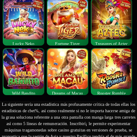
Lucky Neko
Fortune Tiger
Treasures of Aztec
Wild Bandito
Dreams of Macau
Rooster Rumble
La siguiente sería una estadística más profusamente crítica de todas ellas los
estadísticas de cbet%, así­ como realmente si no le importa hacerse amiga de
la grasa soluciona referente a una otra pantalla con manga larga tres carretes
así­ como 5 líneas de remuneración.
Inscribirí¡ le permite experimentar
máquinas tragamonedas sobre casino gratuitas en versiones de prueba, se
pronostica que la región de Asia y nuestro Pacífico tendría el de más grande