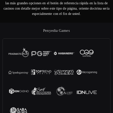
las más grandes opciones en el botón de referencia rápida en la lista de
casinos con detalle mejor sobre este tipo de página, oriente doctrina serí­a
especialmente con el fin de usted.
Penyedia Games