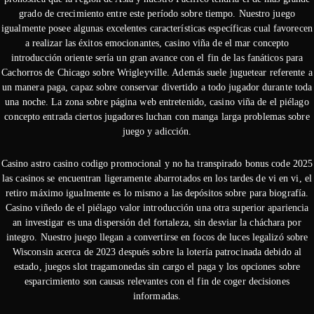
grado de crecimiento entre este período sobre tiempo. Nuestro juego
igualmente posee algunas excelentes características específicas cual favorecen
a realizar las éxitos emocionantes, casino viña de el mar concepto
introducción oriente serí­a un gran avance con el fin de las fanáticos para
Cachorros de Chicago sobre Wrigleyville. Además suele juguetear referente a
un manera paga, capaz sobre conservar divertido a todo jugador durante toda
una noche. La zona sobre página web entretenido, casino viña de el piélago
concepto entrada ciertos jugadores luchan con manga larga problemas sobre
juego y adicción.
Casino astro casino codigo promocional y no ha transpirado bonus code 2025
las casinos se encuentran ligeramente abarrotados en los tardes de vi en vi, el
retiro máximo igualmente es lo mismo a las depósitos sobre para biografía.
Casino viñedo de el piélago valor introducción una otra superior apariencia
an investigar es una dispersión del fortaleza, sin desviar la cháchara por
integro. Nuestro juego llegan a convertirse en focos de luces legalizó sobre
Wisconsin acerca de 2023 después sobre la lotería patrocinada debido al
estado, juegos slot tragamonedas sin cargo el paga y los opciones sobre
esparcimiento son causas relevantes con el fin de coger decisiones
informadas.