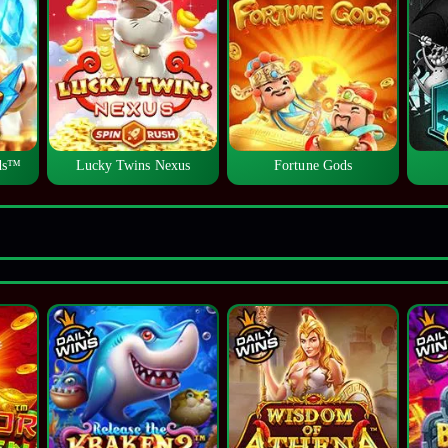
lds™
Lucky Twins Nexus
Fortune Gods