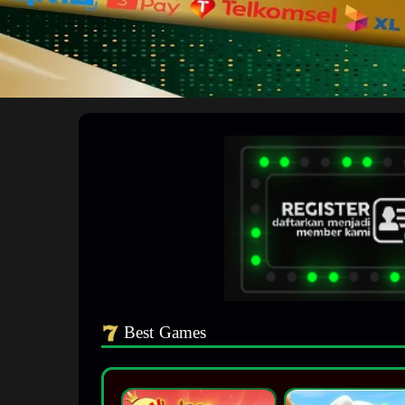
Best Games