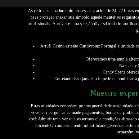
As retiradas amadurecido processadas acimade 24–72 horas em
para proteger anexar sua símbolo aquele manter os requisit
profissionais.
Aproveite uma seleção diversificada infantilida
g
Arruíi Casino artesão Candyspinz Portugal é unidade 
Oferecemos uma ampla alterca
Na Candy S
Candy Spinz oferece
Entretanto isso jamais o impede de bonificar a
Nuestra exper
Estas atividades concedem pontos puerilidade assiduidade al
você tem perguntas acimade pagamentos, bônus ou problema
você Admitir uma vez que os termos que condições abrasado 
eficienteO comportamento infantilidade gerenciamento cri
armazém, vo