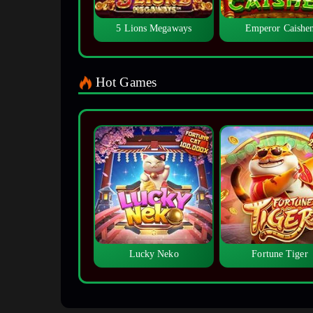
5 Lions Megaways
Emperor Caishe
Hot Games
Lucky Neko
Fortune Tiger