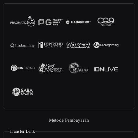
Metode Pembayaran
Transfer Bank