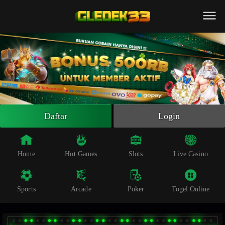
Beranda
Slot Online
Live Casino
Sportsbook
Arcade
Togel Online
Daftar
Login
Poker
Whatsapp
Home
Hot Games
Slots
Live Casino
Telegram
Sports
Arcade
Poker
Togel Online
Livechat