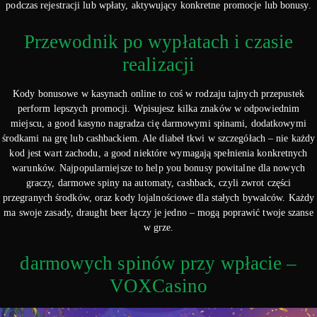
podczas rejestracji lub wpłaty, aktywujący konkretne promocje lub bonusy.
Przewodnik po wypłatach i czasie
realizacji
Kody bonusowe w kasynach online to coś w rodzaju tajnych przepustek
perform lepszych promocji. Wpisujesz kilka znaków w odpowiednim
miejscu, a good kasyno nagradza cię darmowymi spinami, dodatkowymi
środkami na grę lub cashbackiem. Ale diabeł tkwi w szczegółach – nie każdy
kod jest wart zachodu, a good niektóre wymagają spełnienia konkretnych
warunków. Najpopularniejsze to help you bonusy powitalne dla nowych
graczy, darmowe spiny na automaty, cashback, czyli zwrot części
przegranych środków, oraz kody lojalnościowe dla stałych bywalców. Każdy
ma swoje zasady, draught beer łączy je jedno – mogą poprawić twoje szanse
w grze.
darmowych spinów przy wpłacie –
VOXCasino