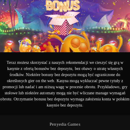
Teraz możesz skorzystać z naszych rekomendacji we cieszyć się grą w
kasynie z ofertą bonusów bez depozytu, bez obawy o utratę własnych
środków. Niektóre bonusy bez depozytu mogą być ograniczone do
określonych gier on the web. Kasyna mogą wykluczać pewne tytuły z
promocji lub nadać i am niższą wagę w procesie obrotu. Przykładowo, gry
stołowe lub niektóre automaty mogą nie być wliczane manage wymagań
obrotu. Otrzymanie bonusu bez depozytu wymaga założenia konta w polskim
kasynie bez depozytu.
Penyedia Games