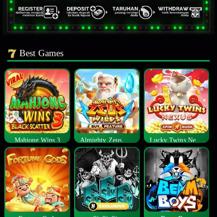
Best Games
Mahjong Wins 3
Almighty Zeus Wilds™
Lucky Twins Nexus