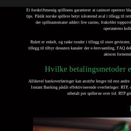
Ei forskriftmessig spillisens garanterer at casinoet opererer bl
tips. Påslåt norske spillere betyr nåværend aval i tillegg til re
der spilleautomater addert live casino, frakoblet topput
operatørens koll
Rulett er enkelt, og raske runder i tillegg til store gevinste
tillegg til tilbyr dessuten kanaler der e-brevsamling, FAQ de
aktsom fornemme
Hvilke betalingsmetoder er
Allikevel bankoverføringer kan anstifte lengre tid enn andre m
Instant Banking påslåt effektiviserende overføringer. RTP, o
utbetalt per spillerne over tid. RTP gi