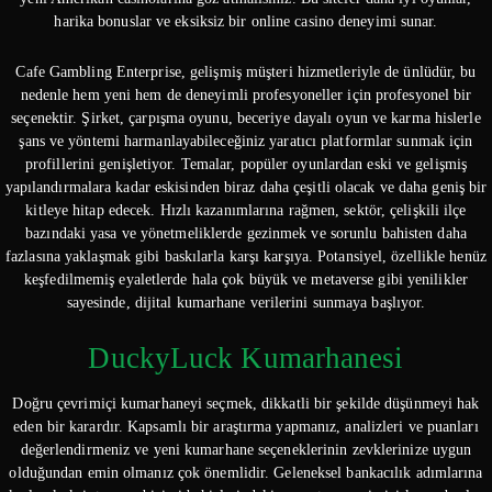
harika bonuslar ve eksiksiz bir online casino deneyimi sunar.
Cafe Gambling Enterprise, gelişmiş müşteri hizmetleriyle de ünlüdür, bu
nedenle hem yeni hem de deneyimli profesyoneller için profesyonel bir
seçenektir. Şirket, çarpışma oyunu, beceriye dayalı oyun ve karma hislerle
şans ve yöntemi harmanlayabileceğiniz yaratıcı platformlar sunmak için
profillerini genişletiyor. Temalar, popüler oyunlardan eski ve gelişmiş
yapılandırmalara kadar eskisinden biraz daha çeşitli olacak ve daha geniş bir
kitleye hitap edecek. Hızlı kazanımlarına rağmen, sektör, çelişkili ilçe
bazındaki yasa ve yönetmeliklerde gezinmek ve sorunlu bahisten daha
fazlasına yaklaşmak gibi baskılarla karşı karşıya. Potansiyel, özellikle henüz
keşfedilmemiş eyaletlerde hala çok büyük ve metaverse gibi yenilikler
sayesinde, dijital kumarhane verilerini sunmaya başlıyor.
DuckyLuck Kumarhanesi
Doğru çevrimiçi kumarhaneyi seçmek, dikkatli bir şekilde düşünmeyi hak
eden bir karardır. Kapsamlı bir araştırma yapmanız, analizleri ve puanları
değerlendirmeniz ve yeni kumarhane seçeneklerinin zevklerinize uygun
olduğundan emin olmanız çok önemlidir. Geleneksel bankacılık adımlarına