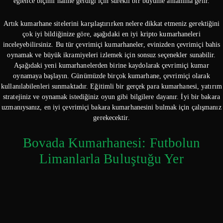
eğlence biçimi haline geldiği için sürekli bir büyüme anlamına gelir.
Artık kumarhane sitelerini karşılaştırırken nelere dikkat etmeniz gerektiğini
çok iyi bildiğinize göre, aşağıdaki en iyi kripto kumarhaneleri
inceleyebilirsiniz. Bu tür çevrimiçi kumarhaneler, evinizden çevrimiçi bahis
oynamak ve büyük ikramiyeleri izlemek için sonsuz seçenekler sunabilir.
Aşağıdaki yeni kumarhanelerden birine kaydolarak çevrimiçi kumar
oynamaya başlayın. Günümüzde birçok kumarhane, çevrimiçi olarak
kullanılabilenleri sunmaktadır. Eğitimli bir gerçek para kumarhanesi, yatırım
stratejiniz ve oynamak istediğiniz oyun gibi bilgilere dayanır. İyi bir bakara
uzmanıysanız, en iyi çevrimiçi bakara kumarhanesini bulmak için çalışmanız
gerekecektir.
Bovada Kumarhanesi: Futbolun
Limanlarla Buluştuğu Yer