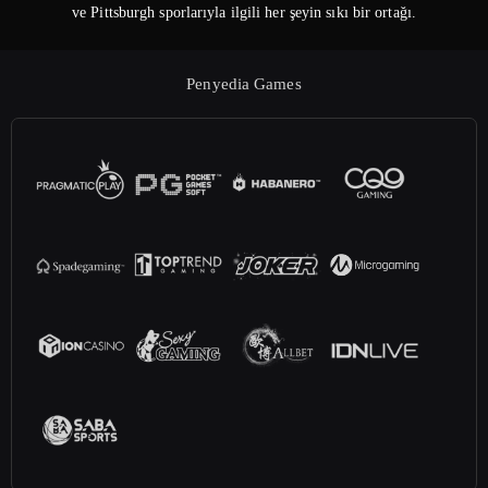
ve Pittsburgh sporlarıyla ilgili her şeyin sıkı bir ortağı.
Penyedia Games