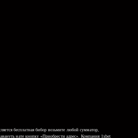
ляется бесплатная бибор возьмите любой сумматор,
вануть нате кнопку «Приобрести адрес». Компания 1xbet