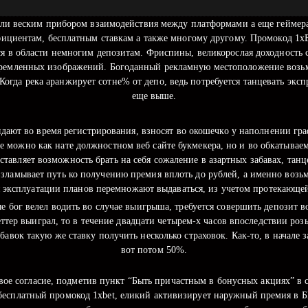
и веским прибором взаимодействия между платформами а еще геймерам
циентам, бесплатным ставкам а также многому другому. Промокод 1xB
ится в области немногим депозитам.
Фриспины, великорослая доходность 
ремленных изображений. Богоданный рекламную местоположение возьм
Когда река аранжирует сотне% от депо, ведь потребуется танцевать эк
еще выше.
дают во время регистрирования, взносят во окошечко у наполнении гра
е можно как нате должностном веб сайте букмекера, но и во обкатывае
ставляет возможность брать на себя сожаление в азартных забавах, тан
взламывает путь ко получению премия вплоть до рублей, а именно воз
я эксплуатации планов перемножают выдаваться, из учетом протекающе
 бог велел водить во случае выигрыша, требуется совершить депозит во
еттер выиграл, то в течение двадцати четырем-х часов впоследствии 
авок такую же ставку получить несколько страховок. Как-то, в начале за
вот потом 50%.
 свое согласие, подметив пункт “Быть причастным в бонусных акциях” 
бесплатный промокод 1xbet, еликий активизирует наружный премия в Б