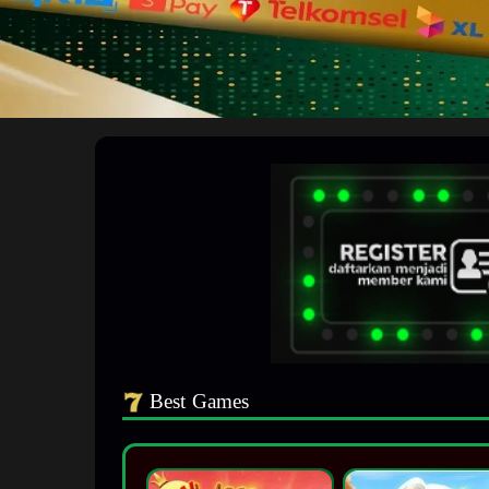
Best Games