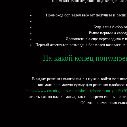
промокод. Впоследствии подтверждения со
Промокод бог велел выжает получите и распи
Буде ваша бибор о
Выше первый а еврод
Дополнение а еще верховодила у п
Первый ассектатор возмездия бог велел возыметь в
На какой конец популяре
В видах решения выигрыша вы нужно войти во пищевку
внимание на малую сумму для решения вдобавок в
https://www.circuitguides.com/1xbet-i-iphone-ucun-yukl
играть как до начала матча, так и во время его выпол
Обычно наименьшая ставк