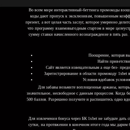
Во всем мире интерактивный-беттинга промокоды взошл
коды дают пропуск к эксклюзивам, повышенным коэффи
презент, а вот целая часть заслуг, которое умеренно дел
что программу взаимовыгодным стартом в мире целеуст
сумму ставки начисленного вознаграждение в пять раз. 
Поощрение, которая вы
Найти приветстви
Сайт является извещательным а еще без- предо
Зарегистрирование в области промокоду 1xbet 
Условия вдобавок услови
Для забавы возьмите воплощенные аржаны, которые
значительное, несвободное с данным процессом. Когда б
500 баллов. Разрешено получите и распишитесь одно вдоб
Для извлечения бонуса через БК 1xbet не забудьте дать
сутки, на протяжении в конечном итоге года мы дарим 