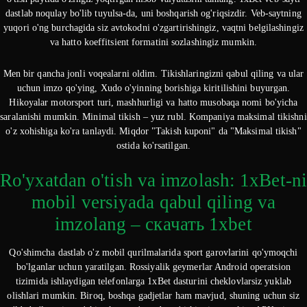
dastlab noqulay bo'lib tuyulsa-da, uni boshqarish og'riqsizdir. Veb-saytning
yuqori o'ng burchagida siz avtokodni o'zgartirishingiz, vaqtni belgilashingiz
va hatto koeffitsient formatini sozlashingiz mumkin.
Men bir qancha jonli voqealarni oldim. Tikishlaringizni qabul qiling va ular
uchun imzo qo'ying, Xudo o'yinning borishiga kiritilishini buyurgan.
Hikoyalar motorsport turi, mashhurligi va hatto musobaqa nomi bo'yicha
saralanishi mumkin. Minimal tikish – yuz rubl. Kompaniya maksimal tikishni
o'z xohishiga ko'ra tanlaydi. Miqdor "Takish kuponi" da "Maksimal tikish"
ostida ko'rsatilgan.
Ro'yxatdan o'tish va imzolash: 1xBet-ni
mobil versiyada qabul qiling va
imzolang – скачать 1xbet
Qo'shimcha dastlab o'z mobil qurilmalarida sport garovlarini qo'ymoqchi
bo'lganlar uchun yaratilgan. Rossiyalik geymerlar Android operatsion
tizimida ishlaydigan telefonlarga 1xBet dasturini cheklovlarsiz yuklab
olishlari mumkin. Biroq, boshqa gadjetlar ham mavjud, shuning uchun siz