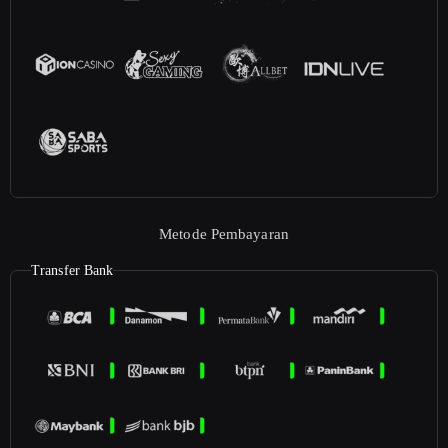
Metode Pembayaran
Transfer Bank