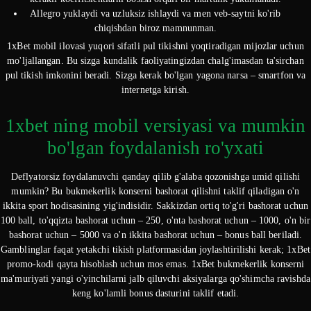
Allegro yuklaydi va uzluksiz ishlaydi va men veb-saytni ko'rib
chiqishdan biroz mamnunman.
1xBet mobil ilovasi yuqori sifatli pul tikishni yoqtiradigan mijozlar uchun
mo'ljallangan. Bu sizga kundalik faoliyatingizdan chalg'imasdan ta'sirchan
pul tikish imkonini beradi. Sizga kerak bo'lgan yagona narsa – smartfon va
internetga kirish.
1xbet ning mobil versiyasi va mumkin
bo'lgan foydalanish ro'yxati
Deflyatorsiz foydalanuvchi qanday qilib g'alaba qozonishga umid qilishi
mumkin? Bu bukmekerlik konserni bashorat qilishni taklif qiladigan o'n
ikkita sport hodisasining yig'indisidir. Sakkizdan ortiq to'g'ri bashorat uchun
100 ball, to'qqizta bashorat uchun – 250, o'nta bashorat uchun – 1000, o'n bir
bashorat uchun – 5000 va o'n ikkita bashorat uchun – bonus ball beriladi.
Gamblinglar faqat yetakchi tikish platformasidan joylashtirilishi kerak; 1xBet
promo-kodi qayta hisoblash uchun mos emas. 1xBet bukmekerlik konserni
ma'muriyati yangi o'yinchilarni jalb qiluvchi aksiyalarga qo'shimcha ravishda
keng ko'lamli bonus dasturini taklif etadi.