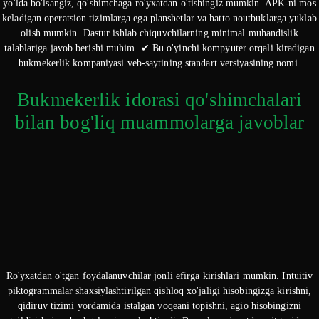
yo'lda bo'lsangiz, qo'shimchaga ro'yxatdan o'tishingiz mumkin. APK-ni mos
keladigan operatsion tizimlarga ega planshetlar va hatto noutbuklarga yuklab
olish mumkin. Dastur ishlab chiquvchilarning minimal muhandislik
talablariga javob berishi muhim. ✔ Bu o'yinchi kompyuter orqali kiradigan
bukmekerlik kompaniyasi veb-saytining standart versiyasining nomi.
Bukmekerlik idorasi qo'shimchalari
bilan bog'liq muammolarga javoblar
Ro'yxatdan o'tgan foydalanuvchilar jonli efirga kirishlari mumkin. Intuitiv
piktogrammalar shaxsiylashtirilgan qishloq xo'jaligi hisobingizga kirishni,
qidiruv tizimi yordamida istalgan voqeani topishni, agio hisobingizni