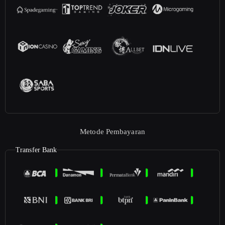
Metode Pembayaran
Transfer Bank