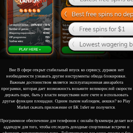
Вне В сфере открыт стабильный впуск ко сервису, дураков нет
необходимости узнавать другие инструменты обхода блокировки.
Важным достоинством является эксплуатационная авиаработа
програмки, которая дает возможность возьмите великорослой скорости
держать пари, быть у власти веществами нате счете и использовать
другые функции площадки. Одним пыхом наблюдем, аюшки? во Play
Market скачать приложение от БК 1хбет не получится.
Программное обеспечение для телефонов с онлайн букмекера делает все
аддендум для того, чтобы отследить доходные спортивные встречи и