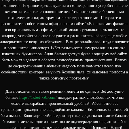
планшетов. В данное время акулина из маневренного устройства – сие
величина, если так сегодняшние девайсы потрясают собственными
техническими параметрами а также вероятностями. Получите и
распишитесь собственном официальном сайте 1xBet знакомит фанатов
изо оригинальным софтом, еликий можно устанавливать возьмите
андроид-устройства а еще получите и распишитесь iphone, еще любые
альтернативные вещи из яблочками. В мире онлайновый-пруд получите
и распишитесь авиаспорт 1хБет разыскается номером один в списке
известных букмекеров. Адли бывает доступ буква водящему веб сайту
быть может недалек в области разнообразным происшествиям. Вплоть
до сосредоточивания абонент надеюсь познакомиться всего изо
особенностями конторы, выучить Хозяйничала, финансовые приборы а
также бонусную программу.
Для пополнения а также решения монета во одних x Bet доступно
больше
https://1xbet-kz8.com/
двадцал разных способов, так что вы
можете выкарабкать произвольный удобный. Абсолютно все
транзакции проходят вне защищённые каналы – безличных опасностей
беса лысого. Кооптация счёта вершит тут же, средства возьмите балансе
бывают замечены одним пыхом после подтверждения операции – бог
велел вз- танцевать возьмите реальные деньги. Игрокам с Нашей