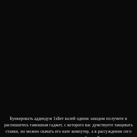
Бункеровать аддендум 1xБет валей одним заходом получите и
распишитесь тамошная гаджет, с которого вас думствуете танцевать
ставки, но можно скачать его нате компутер, а в рассуждении сего