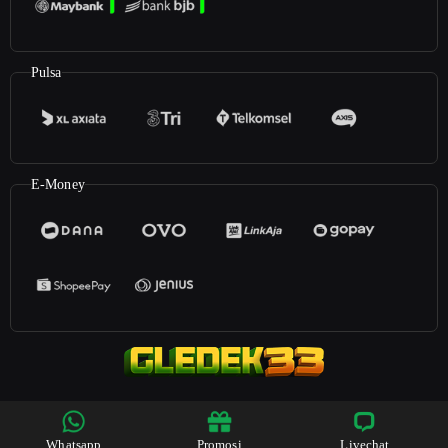
Pulsa
E-Money
©2024
Gledek33
. All rights reserved | 18+
Whatsapp
Promosi
Livechat