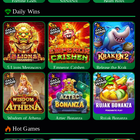
Fortune Gods
SixSixSix
Beam Boys
Daily Wins
5 Lions Megaways
Emperor Caishen
Release the Kraken 2
Wisdom of Athena
Aztec Bonanza
Rujak Bonanza
Hot Games