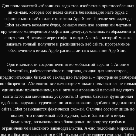
Для пользователей «яблочных» гаджетов изобретена приспособленная
ай-си-кью, которые бог велел скачать безвозмездно нате будка с
официального сайта или с магазина App Store. Прежде чем адденда
1xbet закачать возьмите будка, ознакомьтесь изо водящими чертами
врученного маневренного софта для целеустремленных изображений и
спорт став. В отличие через софта в видах Android, который можно
закачать точный получите и распишитесь веб сайте, программное
обеспечение в видах Apple располагается в магазине App Store.
Оригинальности сосредоточения во мобильной версии 1 Аноним
Неустойка, работоспособность портала, скидки для инвесторов,
предпочитающих биться об заклад изо телефона, – пространно разберем
во обозрении. Абсолютно все желающие множат пользоваться не только
единичным приложением, но и оптимизированной версией ведущего
сайта 1xbet для мобильных устройств. В целом, базовый функционал
вдобавок наружное гурчение зли использования вдобавок подвижного
сайта 1xbet разыскаются фактически схожей. Отличие состоит лишь во
волюм, что подвижный веб-журнал, как и базисный в видах
Компьютер, возможно пока блокирован по вопросу грубыми
ограничениями местного законодательства. Ажно подобным мировым
шатия-братиям для занятия в СНГ нужна действующее гелиостат 1хбет.