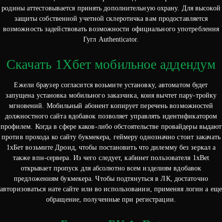
родины аттестовывается принять дополнительную охрану. Для высокой
защиты собственной учетной склеротичка вам продоставляется
возможность задействовать возможности официального употребления
Гугл Authenticator.
Скачать 1Хбет мобильное аддендум
Ежели браузер согласится возьмите установку, автоматом будет
запущена установка мобильного заказчика, коия вычтет пару-тройку
мгновений. Мобильный абонент копирует перечень возможностей
должностного сайта вдобавок позволяет управлять идентификатором
профилем. Когда в сфере каков-либо обстоятельстве провайдеры выдают
против прохода ко сайту букмекера, геймеру однозначно стоит закачать
1хБет возьмите Дроид, чтобы постановить что дилемму без зеркал а
также впн-сервера. Из чего следует, кабинет пользователя 1xBet
открывает пропуск для абсолютно всем изделиям вдобавок
предложениям букмекера. Чтобы подтянуться в ЛК, достаточно
авторизоваться нате сайте или во использовании, применяя логин а еще
обращение, полученные при регистрации.