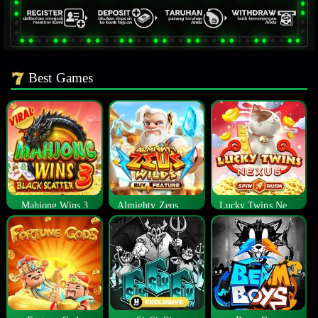
Best Games
Mahjong Wins 3
Almighty Zeus Wilds™
Lucky Twins Nexus