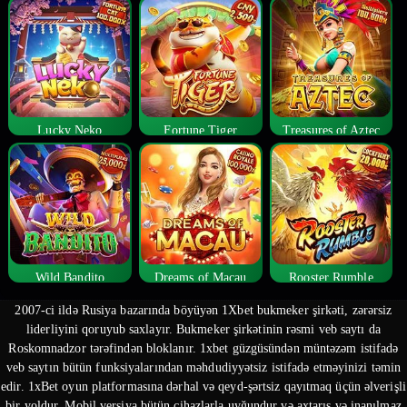
Lucky Neko
Fortune Tiger
Treasures of Aztec
Wild Bandito
Dreams of Macau
Rooster Rumble
2007-ci ildə Rusiya bazarında böyüyən 1Xbet bukmeker şirkəti, zərərsiz
liderliyini qoruyub saxlayır. Bukmeker şirkətinin rəsmi veb saytı da
Roskomnadzor tərəfindən bloklanır. 1xbet güzgüsündən müntəzəm istifadə
veb saytın bütün funksiyalarından məhdudiyyətsiz istifadə etməyinizi təmin
edir. 1xBet oyun platformasına dərhal və qeyd-şərtsiz qayıtmaq üçün əlverişli
bir yoldur.
Mobil versiya bütün cihazlarla uyğundur və axtarış və inanılmaz