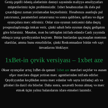
Geniş çeşidli ödəniş alətlərinin dəstəyi sayəsində maliyyə əməliyyatları
müştərilərimiz üçün problemsizdir. 1xbet hesabınızdan ilk dəfə pul
çıxardığınız zaman yoxlamadan keçməlisiniz. Hesabınıza asanlıqla pul
yatırırsınız, parametrləri axtarırsınız və sonra qaliblərə, qollara və digər
oyunçulara mərc edirsiniz. Onlar sizə oyunun nəticəsini daha dəqiq
proqnozlaşdırmağa imkan verir, çünki sabah belə oyunun dəqiq gedişatını
görə bilərsiniz. Məsələn, mən bu tətbiqdən istifadə edəndə Canlı yayımda
olduqca yaxşı qeydiyyatdan keçirəm. Bütün bunlardan qaçmaqdan məmnun
olardılar, amma bunu etməlidirlər, çünki Roskomnadzor bütün veb sayt
ünvanlarını bloklayır.
1xBet-in çevik versiyası – 1xbet aze
Əksər oyunçular artıq 1xBet-də qanuni
1xbet aze
mərcləri seçirlər və əsasən
ofşor mərclərə diqqət yetirən mərc agentlərindən istifadə edirlər.
Qeydiyyatdan keçdikdən sonra mərc edənlər veb sayta istifadəçi adı və
şifrələri ilə daxil ola bilərlər. Daha sonra, səxavətli bonus almaq və mərc
etmək üçün yalnız balanslarını idarə etmələri lazımdır.