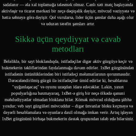
sadalanır — əla xal toplamağa tələsmək olmaz. Canlı xətt matç başlayanda
aktivləşir və ticarət mərkəzi bir neçə dəqiqəlik dəyişir, mövcud vəziyyətə və
hətta səhnəyə görə dəyişir. Qol vurularsa, lider üçün şanslar daha aşağı olur
və uduzan tərəfin şansları artır.
Sikkə üçün qeydiyyat və cavab
metodları
Beləliklə, bir sayt bloklandıqda, istifadəçilər digər aktiv güzgüyə keçir və
bukmekerin təkliflərindən faydalanmağa davam edirlər. 1xBet güzgüsündən
istifadənin üstünlüklərindən biri istifadəçi məlumatlarının qorunmasıdır.
Dərəcələndirilmiş güzgü ilə istifadəçilər ümid edirlər ki, hesablarına
"uyğunlaşacaq" və oyunu uzaqdan idarə edəcəklər. Lakin, yaxın
populyarlığına baxmayaraq, 1xBet-ə giriş bir neçə ölkədə qanuni
məhdudiyyətlər olmadan bloklana bilər. Kömək mövcud olduğuna şübhə
yoxdur; veb sayt güzgüləri mövcuddur – digər ünvanlar bloku keçməyə və
dəyərli hesablamalara və oyunlara daxil olmağa imkan verir. Artıq işləyən
1xBet güzgüsünü birbaşa bukmekerin dəstək qrupundan tələb edə bilərsiniz.