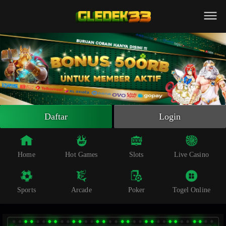
Beranda
Slot Online
Live Casino
Sportsbook
Arcade
Togel Online
Daftar
Login
Poker
Whatsapp
Home
Hot Games
Slots
Live Casino
Telegram
Sports
Arcade
Poker
Togel Online
Livechat