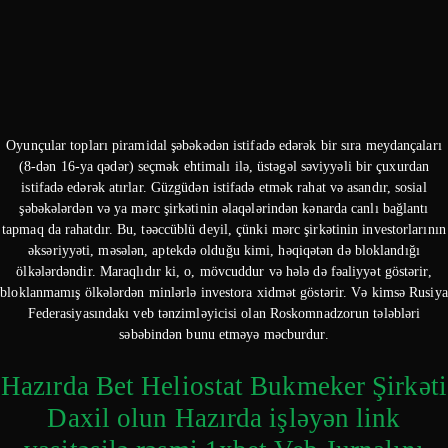
Oyunçular topları piramidal şəbəkədən istifadə edərək bir sıra meydançaları
(8-dən 16-ya qədər) seçmək ehtimalı ilə, üstəgəl səviyyəli bir çuxurdan
istifadə edərək atırlar. Güzgüdən istifadə etmək rahat və asandır, sosial
şəbəkələrdən və ya mərc şirkətinin əlaqələrindən kənarda canlı bağlantı
tapmaq da rahatdır. Bu, təəccüblü deyil, çünki mərc şirkətinin investorlarının
əksəriyyəti, məsələn, aptekdə olduğu kimi, həqiqətən də bloklandığı
ölkələrdəndir. Maraqlıdır ki, o, mövcuddur və hələ də fəaliyyət göstərir,
bloklanmamış ölkələrdən minlərlə investora xidmət göstərir. Və kimsə Rusiya
Federasiyasındakı veb tənzimləyicisi olan Roskomnadzorun tələbləri
səbəbindən bunu etməyə məcburdur.
Hazırda Bet Heliostat Bukmeker Şirkəti
Daxil olun Hazırda işləyən link