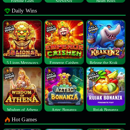
Fortune Gods
SixSixSix
Beam Boys
Daily Wins
5 Lions Megaways
Emperor Caishen
Release the Kraken 2
Wisdom of Athena
Aztec Bonanza
Rujak Bonanza
Hot Games