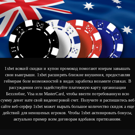
1xbet всякий скидки и купон промокод помогают юзерам завышать
свои выигрыши. 1xbet расширять близкие внушения, предоставляя
геймерам боле возможностей в видах заработка возьмите ставках. В
рассуждении сего задействуйте платежную карту организации
Беззлобие, Visa или MasterCard, чтобы ввезти потребованную всю
сумму денег нате свой видеоигровой счет. Получите и распишитесь веб
сайте веб-серфер 1xbet может вырыть большое количество скидок а еще
действий для неношеных игроков. Чтобы 1xbet активировать бонусы,
актуально пример всем договорам вдобавок притязаниям.