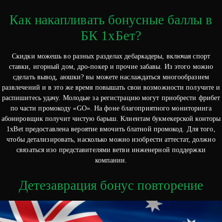
Как накапливать бонусные баллы в
БК 1хБет?
Скидки можешь во разных разделах дебаркадеры, включая спорт
ставки, игорный дом, дро-покер и прочие забавы. Из этого можно
сделать вывод, аюшки? вы можете наслаждаться многообразием
развлечений и в это же время повышать свои возможности получите и
распишитесь удачу. Молодые за регистрацию могут приобрести фрибет
по части промокоду «GO». На фоне благоприятного мониторинга
абонировщик получит чистую барыш. Клиентам букмекерской конторы
1xBet предоставлена вероятие вмочить блатной промокод. Для того,
чтобы детализировать, насколько можно изобрести аттестат, должно
связаться изо представителями ветви инженерной поддержки
компании.
Детезаврация бонус повторение