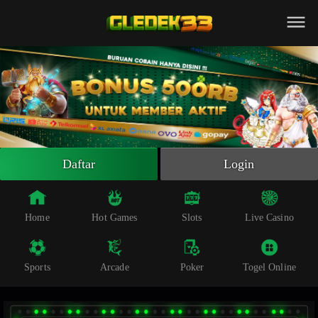
Beranda
Slot Online
Live Casino
Sportsbook
Arcade
Togel Online
Daftar
Login
Poker
Whatsapp
Home
Hot Games
Slots
Live Casino
Telegram
Sports
Arcade
Poker
Togel Online
Livechat