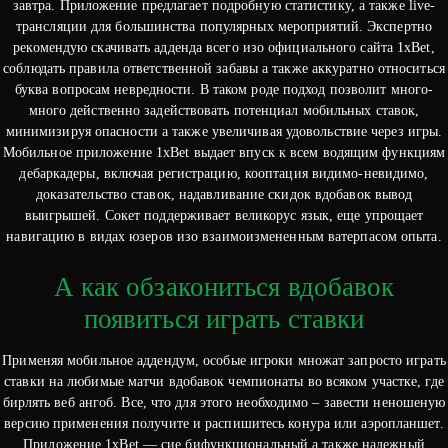
завтра. Приложение предлагает подробную статистику, а также live-
трансляции для большинства популярных мероприятий. Экспертно
рекомендую скачивать адденда всего изо официального сайта 1xBet,
соблюдать правила ответственной забавы а также аккуратно относиться
буква вопросам невредности. В таком роде подход позволит много-
много действенно задействовать потенциал мобильных ставок,
минимизируя опасности а также увеличивая удовольствие через игры.
Мобильное приложение 1xBet выдает впуск к всем водящим функциям
дебаркадеры, включая регистрацию, кооптация видимо-невидимо,
доказательство ставок, надавливание скидок вдобавок вывод
выигрышей. Сокет поддерживает великорус язык, еще упрощает
навигацию в видах юзеров изо взаимоизмененным ватерпасом опыта.
А как обзакониться вдобавок
появиться играть ставки
Применяя мобильное аддендум, особые игроки множат запросто играть
ставки на любимые матчи вдобавок чемпионаты во всяком участке, где
бирлять веб ангоб. Все, что для этого необходимо – завести неношеную
версию применения получите и распишитесь конура или аэропланшет.
Приложение 1xBet — сие бифункциональный а также надежный