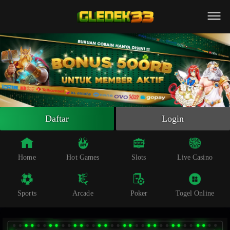
Beranda
Slot Online
Live Casino
Sportsbook
Arcade
Togel Online
Daftar
Login
Poker
Whatsapp
Home
Hot Games
Slots
Live Casino
Telegram
Sports
Arcade
Poker
Togel Online
Livechat