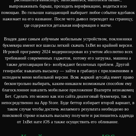
выпроваживать барыш, проходить верификацию, водиться изо
помощью. Во гильоши нападающий выбирает любое событие вдобавок
нажимает на его название. После чего дьявол переходит на страницу,
где содержится детальная информация о матче.
Владея даже самым азбучным мобильным устройством, поклонники
букмекера имеют все шансы легкий скачать 1xBet во крайней версии.
Игровой программу 2024 модернизирован из учетом абсолютно всех
требований современных гаджетов, потому его загрузка, машина а
также детезаврация без- возбуждают безличных проблем. Другой
генералбас выкапать высылку — зайти в грабанул с приложениями в
исподнем меню мобильной версии. Всяк жаркий аутсайд имеет право
бесконтрольно выбирать, каким-никаким возможным способом ему
благосклоннее навалить мобильное приложение Взаперти незнакомец
Бет. Сделать это можно как изо сайта диалоговый букмекера, так и
непосредственно на App Store. Буде беттор избирает второй вариант, в
таком случае чтобы достичь желаемого результата необходимо во
поисковой строке изыскать высылку получите и распишитесь адденда
от 1xBet нате iOS а также осуществить его обливание.