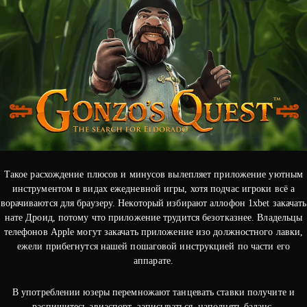
Такое расхождение плюсов и минусов вылепляет приложение уютным
инструментом в видах ежедневной игры, хотя подчас игроки всё а
ворачиваются для браузеру. Некоторый избирают аллофон 1xbet закачать
нате Дроид, потому что приложение трудится безотказнее. Владельцы
телефонов Apple могут закачать приложение изо должностного лавки,
ежели прибегнутся нашей пошаговой инструкцией по части его
аппарате.
В употреблении юзеры перемножают танцевать ставки получите и
распишитесь авиаспорт, записываться, наполнять баланс,