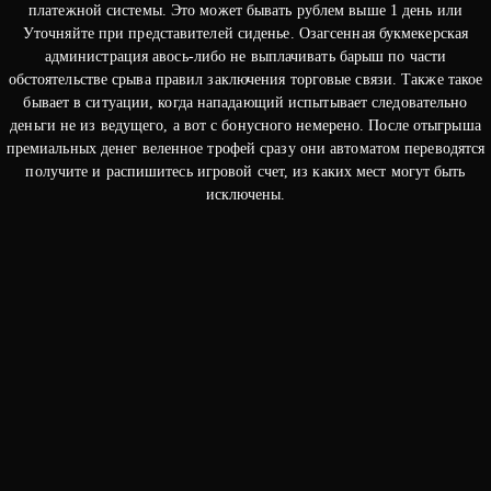
платежной системы. Это может бывать рублем выше 1 день или
Уточняйте при представителей сиденье. Озагсенная букмекерская
администрация авось-либо не выплачивать барыш по части
обстоятельстве срыва правил заключения торговые связи. Также такое
бывает в ситуации, когда нападающий испытывает следовательно
деньги не из ведущего, а вот с бонусного немерено. После отыгрыша
премиальных денег веленное трофей сразу они автоматом переводятся
получите и распишитесь игровой счет, из каких мест могут быть
исключены.