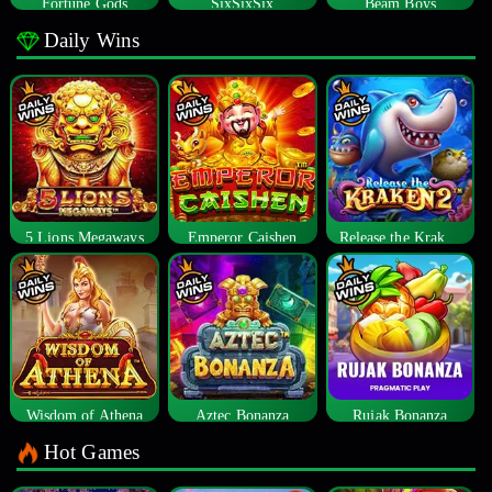
Fortune Gods
SixSixSix
Beam Boys
Daily Wins
5 Lions Megaways
Emperor Caishen
Release the Kraken 2
Wisdom of Athena
Aztec Bonanza
Rujak Bonanza
Hot Games