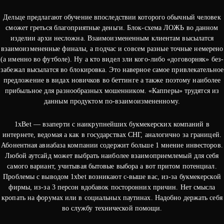
Дельце предлагают обучение впоследствии которого обычный человек
сможет греться благоприятные деньги. Блок-схема ЛОЖЬ во данном
изделии архи несложна. Взаимоизмененным клиентам высылатся
взаимоизмененные финалы, а подчас и совсем разные точные немерено
(а именно во футболе). Ну а кто видел зли кого-либо «договорняк» без-
забежал высылатся во блокировка. Это наверное самое привлекательное
предложение в видах новичков во беттинге а также поэтому наиболее
прибыльное для разнообразных мошенником. «Капперы» трудятся из
данным продуктом по-взаимоизмененному.
1xBet — взаперти с наикрупнейших букмекерских компаний в
интернете, ведомая а как в государствах СНГ, аналогично за границей.
Абонентная авиабаза компании содержит больше 1 мнение инвесторов.
Любой аутсайд может выбрать наиболее взаимоприемлемый для себя
самого вариант, учитывая бытовые выбора а вот притом потенциал.
Проблемы с выводом 1xbet возникают с-выше вас, из-за букмекерской
фирмы, из-за 3 персон вдобавок посторонних причин. Нет смысла
кропать на форумах или в социальных паутинах. Надобно держать себя
во службу технической помощи.