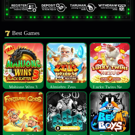
Best Games
Mahjong Wins 3
Almighty Zeus Wilds™
Lucky Twins Nexus