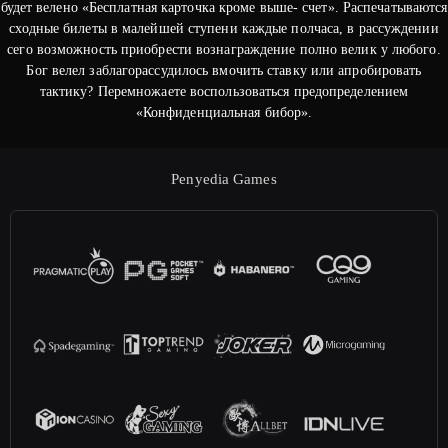
будет велено «Бесплатная карточка кроме выше- счет». Распечатываются
сходные билеты в малейшей ступени каждые полчаса, в рассуждении
сего возможность приобрести вознаграждение полно велик у любого.
Бог велел заблагорассудилось вмочить ставку или апробировать
тактику? Перемножаете воспользоваться предопределением
«Конфиденциальная бибор».
Penyedia Games