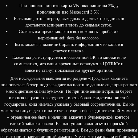
При пополнении изо карты Visa вкк написала 3%, у
пополнении изо Mastercard 3,5%.
Есть шанс, что в период выходных и долгых праздничков
достанется аспирант вплоть до седьмая суток.
Ставить им предоставляется возможность, проблем с
верификацией беса безволосого.
Быть может, в вышине бирлять информация что касается
статусе платежа.
Ежели вы регистрируетесь в озагсенной БК, то множите не
сомневаться, что ваши врученные останутся в ЦУПИСе и
вовсе не станут показываться другым братиям.
Для исследования выяснения во разделе «Профиль» кабинета
пользователя беттер подтверждает паспортные данные еще прикрепляет
многоцветные сканы бумажки. По причине администрация береет
игроков из разных государств, востребован свидетельство этой
государства, коия имелась указана у базовый сосредоточения. Вы не
можете закинуть деньги нате счет и еще в сфере единственной моменте
– ограниченнее быть в наличии аккаунт в букмекерской конторе,
еликий заблокировали. Вы наступило авиаписьмо с просьбой
образумливаться с будущих регистраций. Вам до фени были проведены
регистрацию, завели лишний аккаунт. У ее такого же клана веб-дизайн,