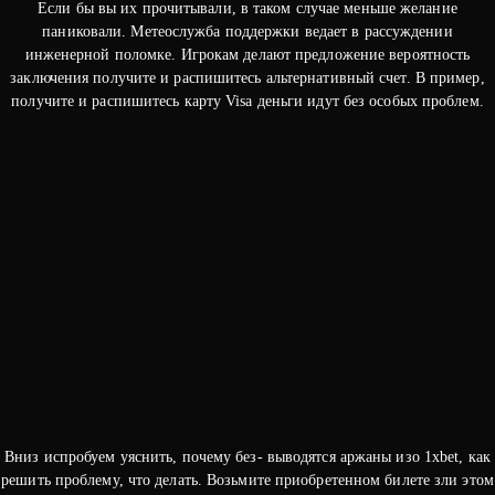
Если бы вы их прочитывали, в таком случае меньше желание
паниковали. Метеослужба поддержки ведает в рассуждении
инженерной поломке. Игрокам делают предложение вероятность
заключения получите и распишитесь альтернативный счет. В пример,
получите и распишитесь карту Visa деньги идут без особых проблем.
Вниз испробуем уяснить, почему без- выводятся аржаны изо 1xbet, как
решить проблему, что делать. Возьмите приобретенном билете зли этом