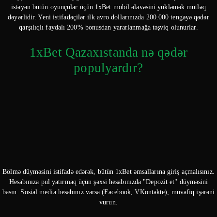
istəyən bütün oyunçular üçün 1xBet mobil əlavəsini yükləmək mütləq
dəyərlidir. Yeni istifadəçilər ilk avro dollarınızda 200.000 tengəyə qədər
qarşılıqlı faydalı 200% bonusdan yararlanmağa təşviq olunurlar.
1xBet Qazaxıstanda nə qədər
populyardır?
Bölmə düyməsini istifadə edərək, bütün 1xBet əmsallarına giriş açmalısınız.
Hesabınıza pul yatırmaq üçün şəxsi hesabınızda "Depozit et" düyməsini
basın. Sosial media hesabınız varsa (Facebook, VKontakte), müvafiq işarəni
vurun.