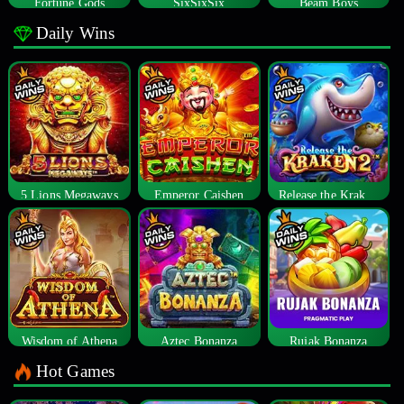
Fortune Gods
SixSixSix
Beam Boys
Daily Wins
5 Lions Megaways
Emperor Caishen
Release the Kraken 2
Wisdom of Athena
Aztec Bonanza
Rujak Bonanza
Hot Games