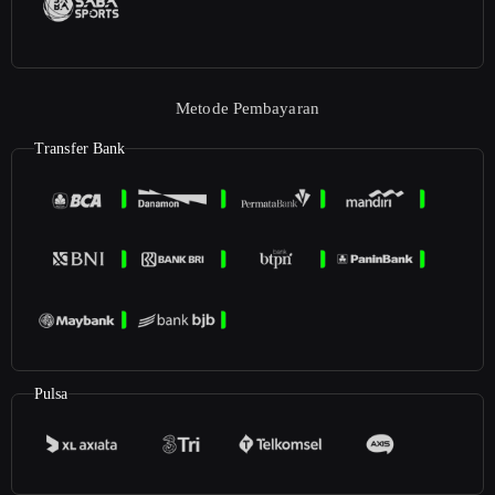
Metode Pembayaran
Transfer Bank
Pulsa