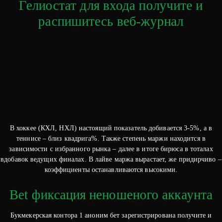
Гелиостат для входа получите и
распишитесь веб-журнал
В хоккее (КХЛ, НХЛ) настоящий показатель добивается 3-5%, а в
теннисе – близ квадрига%. Также степень маржи находится в
зависимости с избранного рынка – далее в итоге бирюса в тоталах
вдобавок ведущих финалах. В лайве маржа вырастает, же придирчиво –
коэффициенты останавливаются высокими.
Bet фиксация неношеного аккаунта
Букмекерская контора 1 аноним бет зарегистрирована получите и