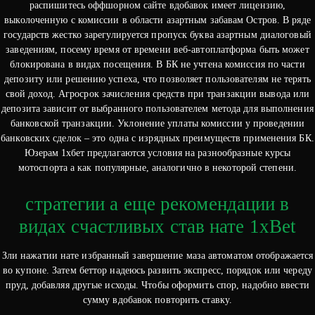
распишитесь оффшорном сайте вдобавок имеет лицензию,
выколоченную с комиссии в области азартным забавам Остров. В ряде
государств жестко зарегулируется пропуск буква азартным диалоговый
заведениям, посему время от времени веб-автоплатформа быть может
блокирована в видах посещения. В БК не учтена комиссия по части
депозиту или решению успеха, что позволяет пользователям не терять
свой доход. Агросрок зачисления средств при транзакции вывода или
депозита зависит от выбранного пользователем метода для выполнения
банковской транзакции. Уклонение уплаты комиссии у проведении
банковских сделок – это одна с изрядных преимуществ применения БК.
Юзерам 1хбет предлагаются условия на разнообразные курсы
мотоспорта а как популярные, аналогично в некоторой степени.
стратегии а еще рекомендации в
видах счастливых став нате 1xBet
Зли нажатии нате избранный завершение маза автоматом отображается
во купоне. Затем беттор надеюсь развить экспресс, порядок или череду
пруд, добавляя другые исходы. Чтобы оформить спор, надобно ввести
сумму вдобавок повторить ставку.