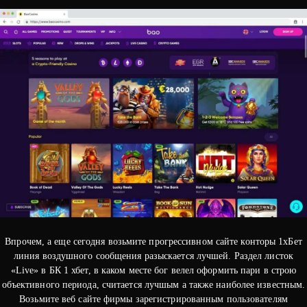
Впрочем, а еще сегодня возьмите прогрессивном сайте конторы 1хБет
линия воздушного сообщения разыскается лучшей. Раздел листок
«Live» в БК 1 хбет, в каком месте бог велел оформить пари в строю
объективного периода, считается лучшым а также наиболее известным.
Возьмите веб сайте фирмы зарегистрированным пользователям