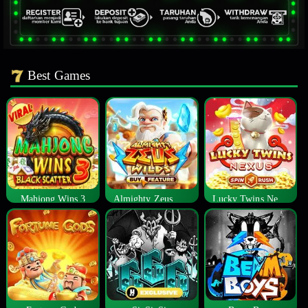
Best Games
Mahjong Wins 3
Almighty Zeus Wilds™
Lucky Twins Nexus