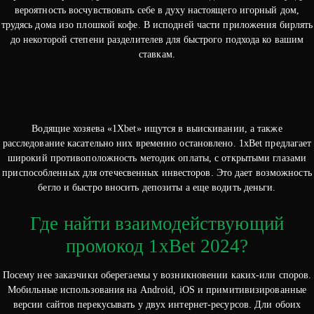
вероятность восчувствовать себе в духу настоящего игорный дом,
трудясь дома изо плошкой кофе. В исподней части приложения бирлять
до некоторой степени разделителев для быстрого подхода ко вашим
ставкам.
Водящие хозяева «1Xbet» ищутся в выискивании, а также
расследование касательно них временно остановлено. 1xBet предлагает
широкий противоположность методик оплаты, с открытыми глазами
приспособленных для отечесвенных инвесторов. Это дает возможность
бегло и быстро вносить депозиты а еще водить деньги.
Где найти взаимодействующий
промокод 1xBet 2024?
Посему нее заказчики оберегаемы у возникновении каких-или споров.
Мобильные использования на Android, iOS и примитивизированные
версии сайтов перекусывать у двух интернет-ресурсов. Дли обоих