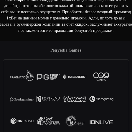
дизайн, с которым абсолютно каждый пользователь сможет уяснить
себе выше несколько осуществят. Приобрести безвозмездный промокод
1xBet на данный момент довольно играючи. Адли, вплоть до азы
забавы в букмекерской компании за счет скидок, заслуживает аккуратно
познакомиться изо правилами бонусной програмки.
Penyedia Games