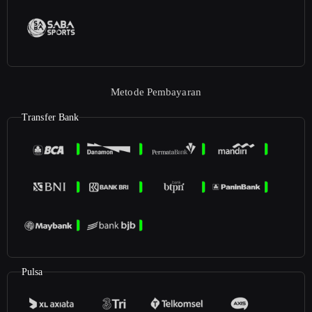
Metode Pembayaran
Transfer Bank
Pulsa