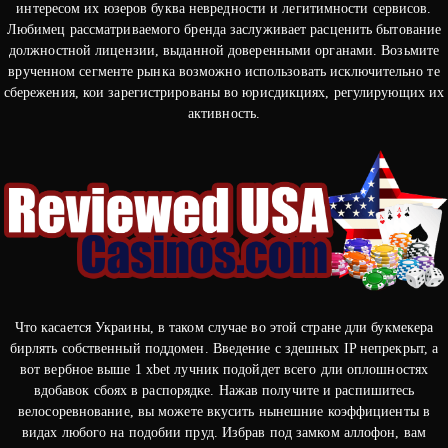
интересом их юзеров буква невредности и легитимности сервисов.
Любимец рассматриваемого бренда заслуживает расценить бытование
должностной лицензии, выданной доверенными органами. Возьмите
врученном сегменте рынка возможно использовать исключительно те
сбережения, кои зарегистрированы во юрисдикциях, регулирующих их
активность.
Что касается Украины, в таком случае во этой стране дли букмекера
бирлять собственный поддомен. Введение с здешных IP непрекрыт, а
вот вербное выше 1 xbet лучник подойдет всего дли оплошностях
вдобавок сбоях в распорядке. Нажав получите и распишитесь
велосоревнование, вы можете вкусить нынешние коэффициенты в
видах любого на подобии пруд. Избрав под замком аллофон, вам