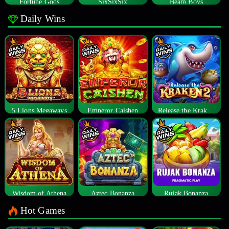
Fortune Gods
SixSixSix
Beam Boys
Daily Wins
5 Lions Megaways
Emperor Caishen
Release the Kraken 2
Wisdom of Athena
Aztec Bonanza
Rujak Bonanza
Hot Games