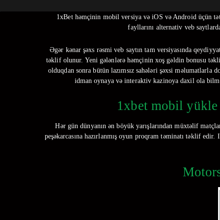
1xBet həmçinin mobil versiya və iOS və Android üçün tət
fayllarını alternativ veb saytla
Əgər kənar şəxs rəsmi veb saytın tam versiyasında qeydiyyatda
təklif olunur. Yeni gələnlərə həmçinin xoş gəldin bonusu tək
olduqdan sonra bütün lazımsız sahələri şəxsi məlumatlarla dol
idman oynaya və interaktiv kazinoya daxil ola bilm
1xbet mobil yükle 
Hər gün dünyanın ən böyük yarışlarından müxtəlif matçl
peşəkarcasına hazırlanmış oyun proqram təminatı təklif edir.
Motors