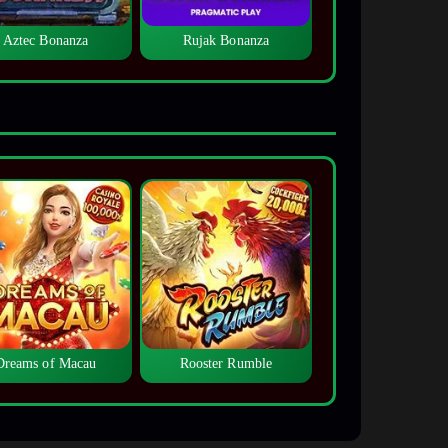
Aztec Bonanza
Rujak Bonanza
Dreams of Macau
Rooster Rumble