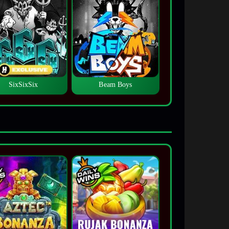
SixSixSix
Beam Boys