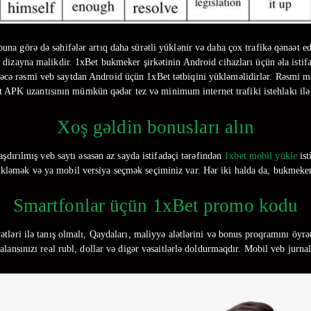
una görə də səhifələr artıq daha sürətli yüklənir və daha çox trafikə qənaət 
ş dizayna malikdir. 1xBet bukmeker şirkətinin Android cihazları üçün əla istif
sadəcə rəsmi veb saytdan Android üçün 1xBet tətbiqini yükləməlidirlər. Rəsmi 
t APK uzantısının mümkün qədər tez və minimum internet trafiki istehlakı ilə 
Xoş gəldin bonusları alın
şdırılmış veb saytı əsasən az sayda istifadəçi tərəfindən
1xbet mobil yükle
ist
əmək və ya mobil versiya seçmək seçiminiz var. Hər iki halda da, bukmeker şi
Smartfonlar üçün 1xBet promo kodu
ətləri ilə tanış olmalı, Qaydaları, maliyyə alətlərini və bonus proqramını ö
ansınızı real rubl, dollar və digər vəsaitlərlə doldurmaqdır. Mobil veb jurnal 