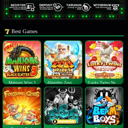
Best Games
Mahjong Wins 3
Almighty Zeus Wilds™
Lucky Twins Nexus