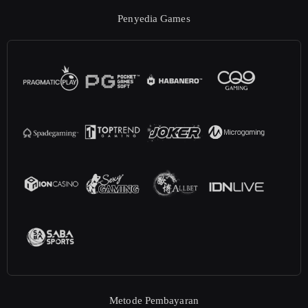
Penyedia Games
Metode Pembayaran