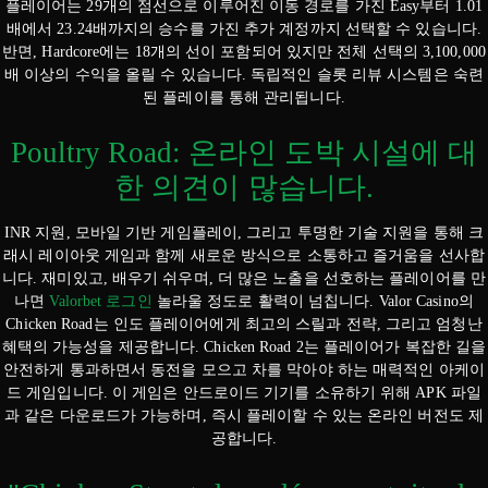
플레이어는 29개의 점선으로 이루어진 이동 경로를 가진 Easy부터 1.01
배에서 23.24배까지의 승수를 가진 추가 계정까지 선택할 수 있습니다.
반면, Hardcore에는 18개의 선이 포함되어 있지만 전체 선택의 3,100,000
배 이상의 수익을 올릴 수 있습니다. 독립적인 슬롯 리뷰 시스템은 숙련
된 플레이를 통해 관리됩니다.
Poultry Road: 온라인 도박 시설에 대
한 의견이 많습니다.
INR 지원, 모바일 기반 게임플레이, 그리고 투명한 기술 지원을 통해 크
래시 레이아웃 게임과 함께 새로운 방식으로 소통하고 즐거움을 선사합
니다. 재미있고, 배우기 쉬우며, 더 많은 노출을 선호하는 플레이어를 만
나면
Valorbet 로그인
놀라울 정도로 활력이 넘칩니다. Valor Casino의
Chicken Road는 인도 플레이어에게 최고의 스릴과 전략, 그리고 엄청난
혜택의 가능성을 제공합니다. Chicken Road 2는 플레이어가 복잡한 길을
안전하게 통과하면서 동전을 모으고 차를 막아야 하는 매력적인 아케이
드 게임입니다. 이 게임은 안드로이드 기기를 소유하기 위해 APK 파일
과 같은 다운로드가 가능하며, 즉시 플레이할 수 있는 온라인 버전도 제
공합니다.