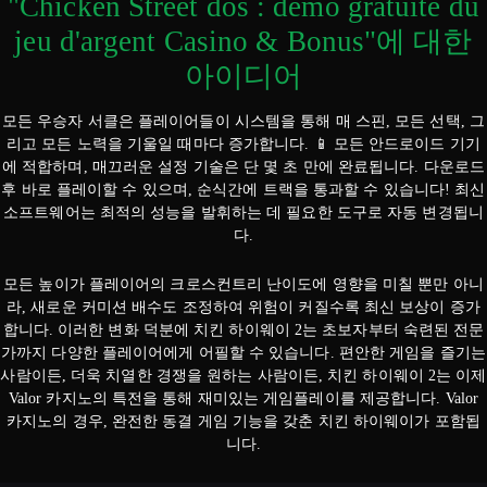
"Chicken Street dos : démo gratuite du
jeu d'argent Casino & Bonus"에 대한
아이디어
모든 우승자 서클은 플레이어들이 시스템을 통해 매 스핀, 모든 선택, 그
리고 모든 노력을 기울일 때마다 증가합니다. 📱 모든 안드로이드 기기
에 적합하며, 매끄러운 설정 기술은 단 몇 초 만에 완료됩니다. 다운로드
후 바로 플레이할 수 있으며, 순식간에 트랙을 통과할 수 있습니다! 최신
소프트웨어는 최적의 성능을 발휘하는 데 필요한 도구로 자동 변경됩니
다.
모든 높이가 플레이어의 크로스컨트리 난이도에 영향을 미칠 뿐만 아니
라, 새로운 커미션 배수도 조정하여 위험이 커질수록 최신 보상이 증가
합니다. 이러한 변화 덕분에 치킨 하이웨이 2는 초보자부터 숙련된 전문
가까지 다양한 플레이어에게 어필할 수 있습니다. 편안한 게임을 즐기는
사람이든, 더욱 치열한 경쟁을 원하는 사람이든, 치킨 하이웨이 2는 이제
Valor 카지노의 특전을 통해 재미있는 게임플레이를 제공합니다. Valor
카지노의 경우, 완전한 동결 게임 기능을 갖춘 치킨 하이웨이가 포함됩
니다.