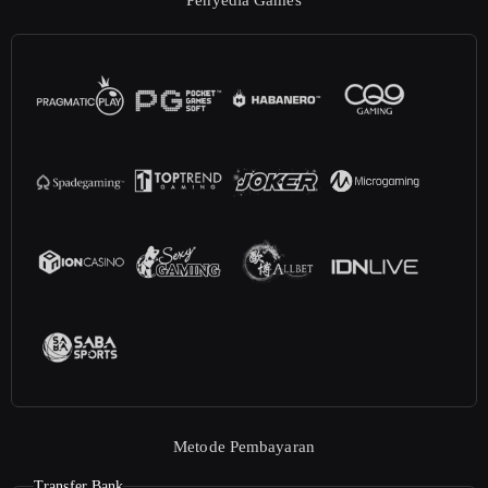
Penyedia Games
Metode Pembayaran
Transfer Bank