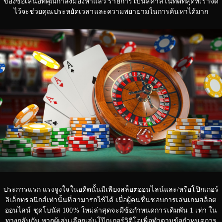
ของข้อเสนอที่คุณกำลังมองหาแล้ว รายการโบนัสคาสิโนที่ดีที่สุดที่เราจัด
ไว้จะช่วยคุณประหยัดเวลาและความพยายามในการค้นหาได้มาก
ประการแรก แรงจูงใจในอดีตนั้นมีเพียงสล็อตออนไลน์และ/หรือโป๊กเกอร์
อิเล็กทรอนิกส์เท่านั้นที่สามารถใช้ได้ เมื่อผู้คนชื่นชอบการเล่นเกมสล็อต
ออนไลน์ ชุดโบนัส 100% ใหม่ล่าสุดจะมีข้อกำหนดการเดิมพัน 1 เท่า ใน
ทางกลับกัน หากผู้เล่นเลือกเล่นโป๊กเกอร์วิดีโอเพื่อทำตามข้อกำหนดการ