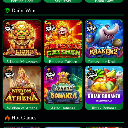
Fortune Gods
SixSixSix
Beam Boys
Daily Wins
5 Lions Megaways
Emperor Caishen
Release the Kraken 2
Wisdom of Athena
Aztec Bonanza
Rujak Bonanza
Hot Games