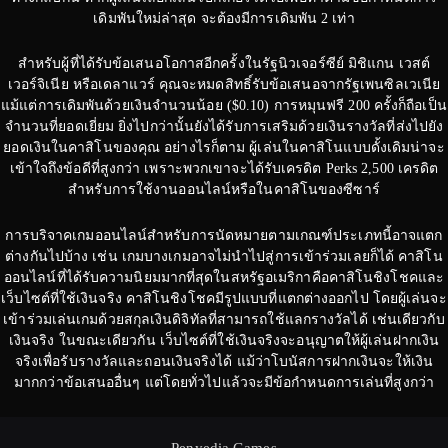
เดิมพันใหม่ล่าสุด จะต้องมีการเดิมพัน 2 เท่า
สำหรับผู้ที่ได้รับข้อเสนอโอกาสอีกครั้งในรัฐนิวเจอร์ซีย์ มิชิแกน เวสต์
เวอร์จิเนีย หรือเดลาแวร์ คุณจะหมดสิทธิ์รับข้อเสนอจากรัฐเพนซิลเวเนีย
แม้แต่การเดิมพันด้วยเงินจำนวนน้อย ($0.10) การหมุนฟรี 200 ครั้งก็ถือเป็น
จำนวนที่ยอดเยี่ยม ยิ่งไปกว่านั้นยังได้รับการเสริมด้วยเงินรางวัลที่ส่งไปยัง
ยอดเงินในคาสิโนของคุณ อย่างไรก็ตาม ผู้เล่นในคาสิโนแบบดั้งเดิมน่าจะ
เข้าใจถึงข้อดีที่สูงกว่า เพราะพวกเขาจะได้รับเครดิต Perks 2,500 เครดิต
สำหรับการใช้งานออนไลน์หรือในคาสิโนของซีซาร์
การบริจาคเกมออนไลน์สำหรับการนัดหมายตามเกณฑ์ประเภทนี้อาจแตก
ต่างกันไปบ้าง เช่น เกมบางเกมอาจไม่นำไปสู่การเข้าร่วมเลยก็ได้ คาสิโน
ออนไลน์ที่ได้รับความนิยมมากที่สุดในสหรัฐอเมริกาคือคาสิโนชิงโชคและ
เว็บไซต์ที่ใช้เงินจริง คาสิโนชิงโชคมีรูปแบบที่แตกต่างออกไป โดยผู้เล่นจะ
เข้าร่วมเล่นเกมด้วยสกุลเงินดิจิทัลที่สามารถใช้แลกรางวัลได้ เช่นเดียวกับ
เงินจริง ในขณะเดียวกัน เว็บไซต์ที่ใช้เงินจริงจะอนุญาตให้ผู้เล่นฝากเงิน
จริงเพื่อรับรางวัลและถอนเงินจริงได้ แม้ว่าโบนัสการฝากเงินจะให้เงิน
มากกว่าข้อเสนออื่นๆ แต่โดยทั่วไปแล้วจะมีข้อกำหนดการเล่นที่สูงกว่า