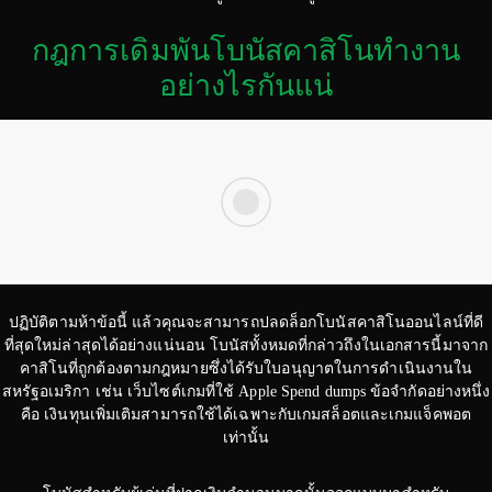
กฎการเดิมพันโบนัสคาสิโนทำงาน
อย่างไรกันแน่
ปฏิบัติตามห้าข้อนี้ แล้วคุณจะสามารถปลดล็อกโบนัสคาสิโนออนไลน์ที่ดี
ที่สุดใหม่ล่าสุดได้อย่างแน่นอน โบนัสทั้งหมดที่กล่าวถึงในเอกสารนี้มาจาก
คาสิโนที่ถูกต้องตามกฎหมายซึ่งได้รับใบอนุญาตในการดำเนินงานใน
สหรัฐอเมริกา เช่น เว็บไซต์เกมที่ใช้ Apple Spend dumps ข้อจำกัดอย่างหนึ่ง
คือ เงินทุนเพิ่มเติมสามารถใช้ได้เฉพาะกับเกมสล็อตและเกมแจ็คพอต
เท่านั้น