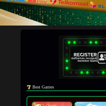
Best Games