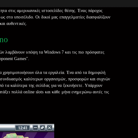
τητα στις αμερικανικές ιστοσελίδες θέσης. Ένας πάροχος
ήθως στο υποσέλιδο.
Οι δικοί μας επαγγελματίες διασφαλίζουν
και αυθεντικές.
ino
διών λαμβάνουν υπόψη τα Windows 7 και τις πιο πρόσφατες
pponent Games".
να χρησιμοποιήσουν όλα τα εργαλεία. Ένα από τα δημοφιλή
ς ο συνδυασμός καλύτερων οργανισμών, προσφορών και συχνών
από τα καλύτερα της σελίδας για να ξεκινήσετε. Υπάρχουν
ατάξει πολλά online slots και κάθε μήνα ενημερώνω αυτές τις