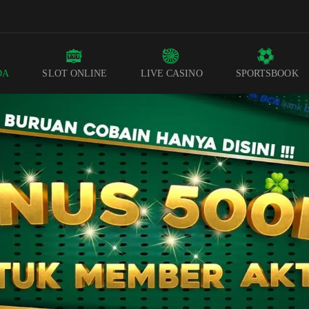
DA
SLOT ONLINE
LIVE CASINO
SPORTSBOOK