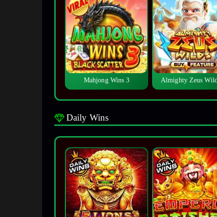
Mahjong Wins 3
Almighty Zeus Wi
Daily Wins