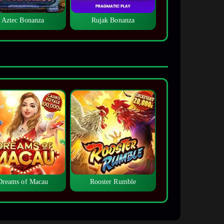
Aztec Bonanza
Rujak Bonanza
Dreams of Macau
Rooster Rumble