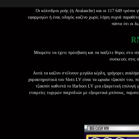
Οι κύλινδροι ροής (ή Avalanche) και οι 117.649 τρόποι
εφαρμογών ή ένας οδηγός καζίνο χωρίς λήψη συχνά παραθέτε
πάντα ότι οι δ
RN
Μπορείτε να έχετε πρόσβαση και να παίξετε θύρες στο νέ
συσκευές στις 
Αυτά τα καζίνο στέλνουν μεγάλα κέρδη, γρήγορες αναλήψε
χαρακτηριστικά του Slots LV είναι τα ωριαία τζακπότ του,
τζακπότ καθιστά το Harbors LV μια εξαιρετική επιλογή γ
εταιρείες τυχερών παιχνιδιών με εξαιρετικά μπόνους, παρατε