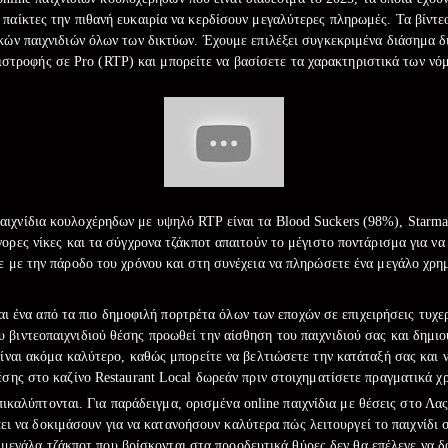
παίκτες την πιθανή ευκαιρία να κερδίσουν μεγαλύτερες πληρωμές. Τα βίντεο
ών παιχνιδιών όλων των δικτύων. Έχουμε επιλέξει συγκεκριμένα διάσημα δ
ιστροφής σε Pro (RTP) και μπορείτε να βασίσετε τα χαρακτηριστικά των νό
e παιχνίδια κουλοχέρηδων με υψηλό RTP είναι τα Blood Suckers (98%), Star
ορες νίκες και τα σύγχρονα τζάκποτ απαιτούν το μέγιστο ποντάρισμα για να
ε με την πάροδο του χρόνου και στη συνέχεια να πληρώσετε ένα μεγάλο χρη
ι ένα από τα πιο δημοφιλή πορτρέτα όλων των εποχών σε επιχειρήσεις τυχερ
 βιντεοπαιχνιδιού θέσης προωθεί την αίσθηση του παιχνιδιού σας και δημιου
είναι ακόμα καλύτερο, καθώς μπορείτε να βελτιώσετε την κατάταξή σας και 
έσης στο καζίνο Restaurant Local δωρεάν πριν στοιχηματίσετε πραγματικά χ
ικαλύπτονται. Για παράδειγμα, ορισμένα online παιχνίδια με θέσεις στο Λα
πει να δοκιμάσουν για να κατανοήσουν καλύτερα πώς λειτουργεί το παιχνίδι σ
μεγάλα τζάκποτ που βρίσκονται στα προοδευτικά θύρες δεν θα επέλεγε να δο