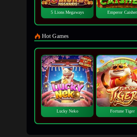
5 Lions Megaways
Emperor Caishe
Hot Games
Lucky Neko
Fortune Tiger